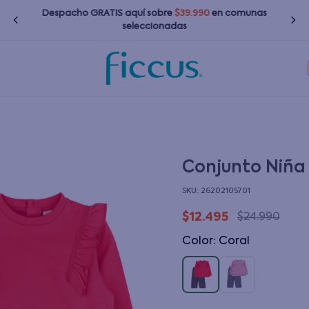
Despacho GRATIS
aquí
sobre
$39.990
en comunas
seleccionadas
TÉRMINOS MÁS BUSCADOS
1
.
nina
2
.
nino
3
.
zapatillas
Conjunto Niña
4
.
bebé
:
26202105701
5
.
chaquetas
$
12
.
495
$
24
.
990
6
.
polerones
Color
:
coral
7
.
bota agua
8
.
impermeable
9
.
poleras