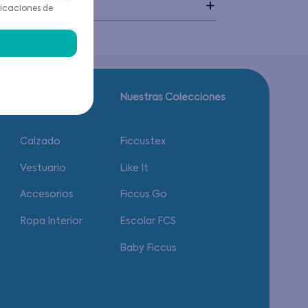
idado
icaciones de
Guía de tallas.
Nuestras Colecciones
Calzado
Ficcustex
Vestuario
Like It
Accesorios
Ficcus Go
Ropa Interior
Escolar FCS
Baby Ficcus