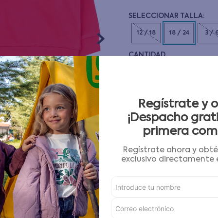
10
.
pijama
12 / 18
18 / 24
3 / 
CANTIDAD
－
＋
Guía de tallas
Regístrate y 
¡Despacho grati
AGREGAR AL CARRITO
primera com
Regístrate ahora y obt
Condiciones para cambios
exclusivo directamente e
Características
Detalles del Producto