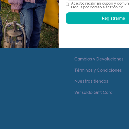
Recomendaciones de cu
Acepto recibir mi cupón y comun
Ficcus por correo electrónico.
Registrarme
Centro de ayuda
Cambios y Devoluciones
Términos y Condiciones
Nuestras tiendas
Ver saldo Gift Card