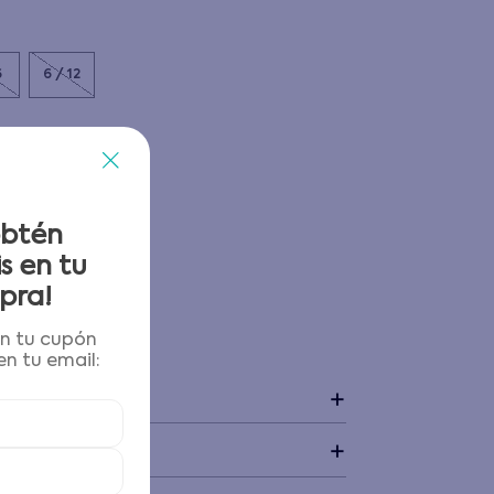
6
6 / 12
obtén
s en tu
pra!
én tu cupón
 y devoluciones
n tu email:
+