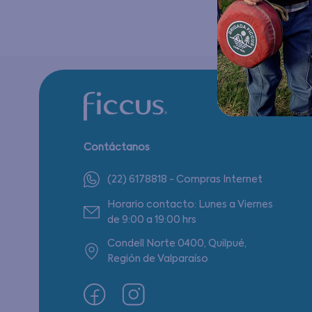
Contáctanos
(22) 6178818 - Compras Internet
Horario contacto: Lunes a Viernes
de 9:00 a 19:00 hrs
Condell Norte 0400, Quilpué,
Región de Valparaíso