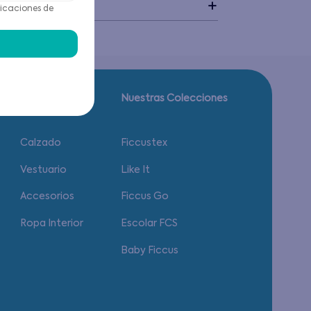
idado
icaciones de
Guía de tallas.
Nuestras Colecciones
Calzado
Ficcustex
Vestuario
Like It
Accesorios
Ficcus Go
Ropa Interior
Escolar FCS
Baby Ficcus