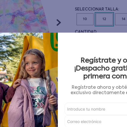
10
.
pijama
10
12
14
CANTIDAD
－
＋
Guía de tallas
Regístrate y 
¡Despacho grati
AGREGAR AL CARRITO
primera com
Regístrate ahora y obt
Condiciones para cambios
exclusivo directamente e
Características
Detalles del Producto