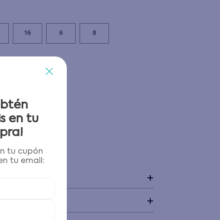
16
6
8
obtén
s en tu
pra!
én tu cupón
 y devoluciones
n tu email:
+