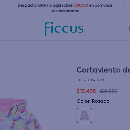
Despacho GRATIS
aquí
sobre
$39.990
en comunas
seleccionadas
TÉRMINOS MÁS BUSCADOS
1
.
nina
2
.
nino
3
.
zapatillas
Cortaviento d
4
.
bebé
:
26105761201
5
.
chaquetas
$
13
.
495
$
26
.
990
6
.
polerones
Color
:
rosado
7
.
bota agua
8
.
impermeable
9
.
poleras