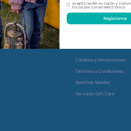
Recomendaciones de cu
Acepto recibir mi cupón y comun
Ficcus por correo electrónico.
Registrarme
Centro de ayuda
Cambios y Devoluciones
Términos y Condiciones
Nuestras tiendas
Ver saldo Gift Card