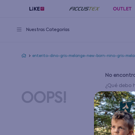
Nuestras Categorías
enterito-dino-gris-melange-new-born-nino-gris-mel
No encontra
¿Qué debo 
OOPS!
Compru
Intenta
Utiliza
Intent