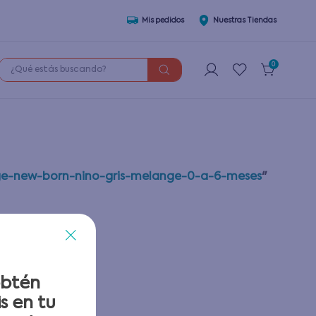
Mis pedidos
Nuestras Tiendas
¿Qué estás buscando?
0
nge-new-born-nino-gris-melange-0-a-6-meses
"
obtén
s en tu