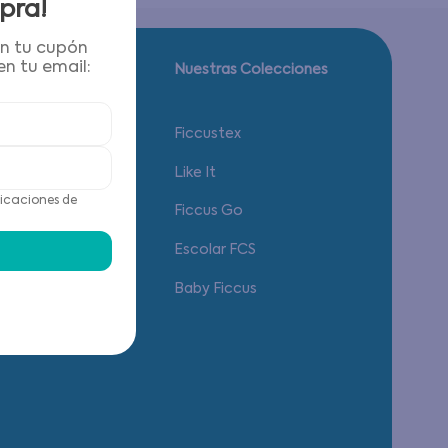
pra!
én tu cupón
n tu email:
Guía de tallas.
Nuestras Colecciones
Calzado
Ficcustex
Vestuario
Like It
icaciones de
Accesorios
Ficcus Go
Ropa Interior
Escolar FCS
Baby Ficcus