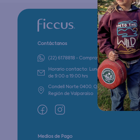
Contáctanos
(22) 6178818 - Compras Internet
Horario contacto: Lunes a Viernes
de 9:00 a 19:00 hrs
Condell Norte 0400, Quilpué,
Región de Valparaíso
Medios de Pago