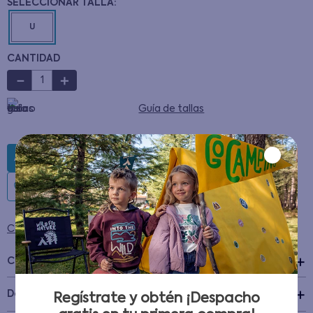
U
CANTIDAD
－
＋
Guía de tallas
AGREGAR AL CARRITO
Condiciones para cambios y devoluciones
Características
+
Detalles del Producto
Regístrate y obtén ¡Despacho