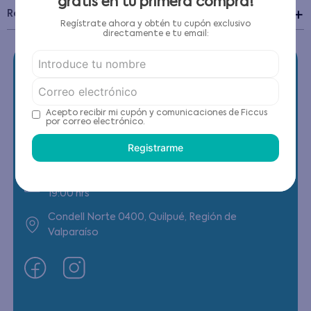
gratis en tu primera compra!
Recomendaciones de cuidado
Regístrate ahora y obtén tu cupón exclusivo
directamente e tu email:
Acepto recibir mi cupón y comunicaciones de Ficcus
Contáctanos
por correo electrónico.
Registrarme
(22) 6178818 - Compras Internet
Horario contacto: Lunes a Viernes de 9:00 a
19:00 hrs
Condell Norte 0400, Quilpué, Región de
Valparaíso