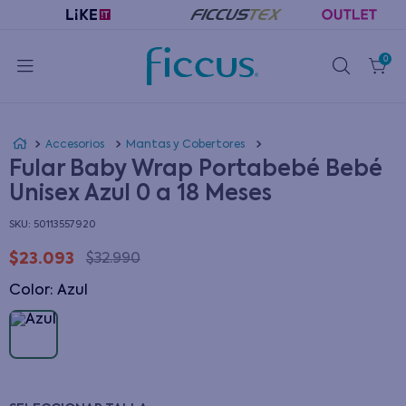
0
Accesorios
Mantas y Cobertores
Fular Baby Wrap Portabebé Bebé
Unisex Azul 0 a 18 Meses
:
50113557920
$
23
.
093
$
32
.
990
Color
:
azul