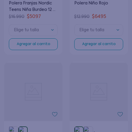
Polera Franjas Nordic
Polera Niño Rojo
Teens Niña Burdeo 12 a
16 años
$
5097
$
6495
$
16
.
990
$
12
.
990
Elige tu talla
Elige tu talla
Agregar al carrito
Agregar al carrito