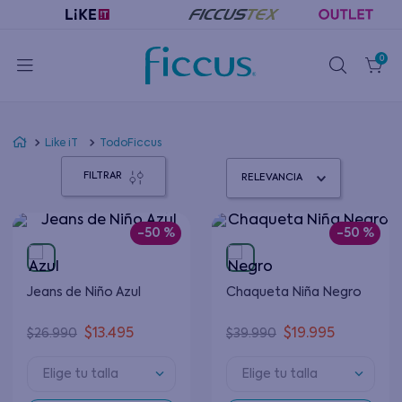
0
Like iT
TodoFiccus
FILTRAR
RELEVANCIA
-
50 %
-
50 %
Jeans de Niño Azul
Chaqueta Niña Negro
$
13
.
495
$
19
.
995
$
26
.
990
$
39
.
990
Elige tu talla
Elige tu talla