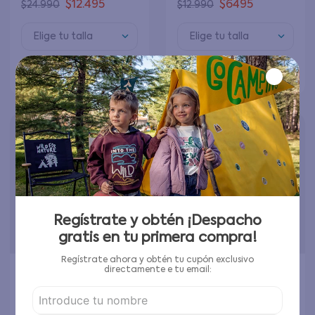
$
12
.
495
$
6495
$
24
.
990
$
12
.
990
Elige tu talla
Elige tu talla
Agregar al carrito
Agregar al carrito
Regístrate y obtén ¡Despacho
gratis en tu primera compra!
Regístrate ahora y obtén tu cupón exclusivo
directamente e tu email:
Pantalón buzo Niña
Polerón Niña Crudo