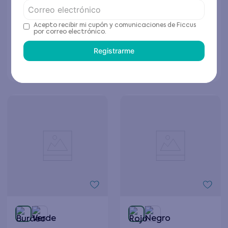
Melange Grey
$
12
.
495
$
12
.
495
$
24
.
990
$
24
.
990
Acepto recibir mi cupón y comunicaciones de Ficcus
por correo electrónico.
Elige tu talla
Elige tu talla
Registrarme
Agregar al carrito
Agregar al carrito