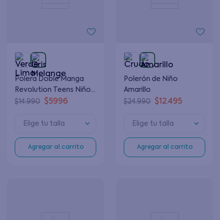
Polera Doble Manga
Polerón de Niño
Revolution Teens Niño
Amarillo
Gris Melange 12 a 16
$
5996
$
12
.
495
$
14
.
990
$
24
.
990
Años
Elige tu talla
Elige tu talla
Agregar al carrito
Agregar al carrito