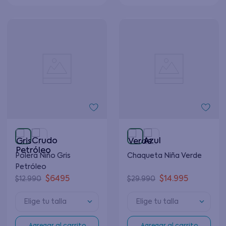
Polera Niño Gris
Chaqueta Niña Verde
Petróleo
$
6495
$
14
.
995
$
12
.
990
$
29
.
990
Elige tu talla
Elige tu talla