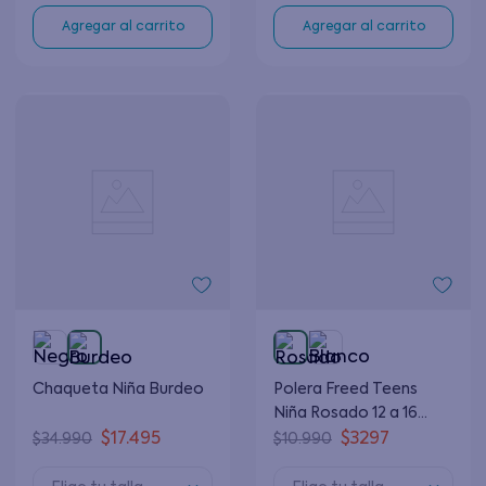
Agregar al carrito
Agregar al carrito
Chaqueta Niña Burdeo
Polera Freed Teens
Niña Rosado 12 a 16
años
$
17
.
495
$
3297
$
34
.
990
$
10
.
990