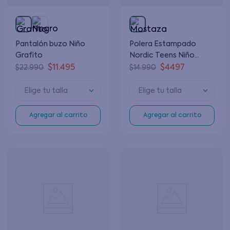
Pantalón buzo Niño
Polera Estampado
Grafito
Nordic Teens Niño
Mostaza 12 a 16 años
$
11
.
495
$
4497
$
22
.
990
$
14
.
990
Elige tu talla
Elige tu talla
Agregar al carrito
Agregar al carrito