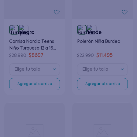
Camisa Nordic Teens
Polerón Niña Burdeo
Niño Turquesa 12 a 16
años
$
8697
$
11
.
495
$
28
.
990
$
22
.
990
Elige tu talla
Elige tu talla
Agregar al carrito
Agregar al carrito