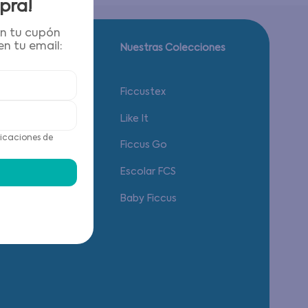
pra!
én tu cupón
n tu email:
Guía de tallas.
Nuestras Colecciones
Calzado
Ficcustex
Vestuario
Like It
icaciones de
Accesorios
Ficcus Go
Ropa Interior
Escolar FCS
Baby Ficcus