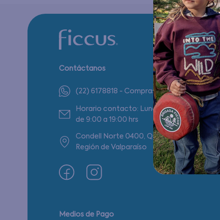
Contáctanos
(22) 6178818 - Compras Internet
Horario contacto: Lunes a Viernes
de 9:00 a 19:00 hrs
Condell Norte 0400, Quilpué,
Región de Valparaíso
Medios de Pago