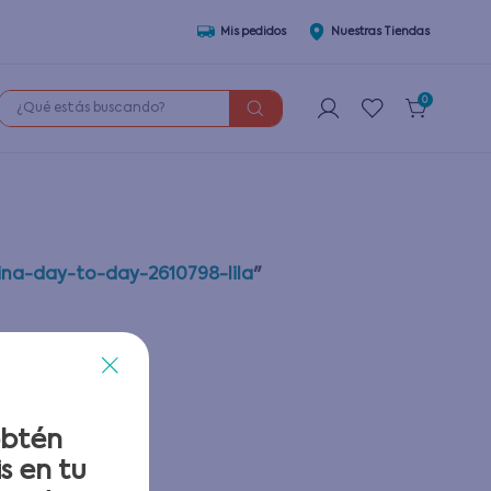
Mis pedidos
Nuestras Tiendas
¿Qué estás buscando?
0
ina-day-to-day-2610798-lila
"
do
obtén
s en tu