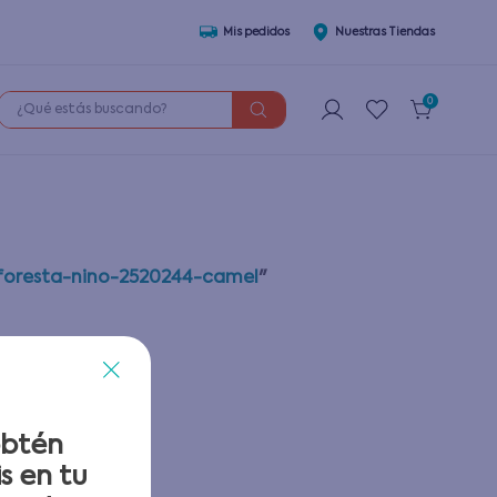
Mis pedidos
Nuestras Tiendas
¿Qué estás buscando?
0
foresta-nino-2520244-camel
"
o
obtén
s en tu