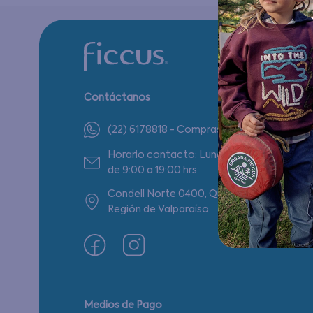
Contáctanos
(22) 6178818 - Compras Internet
Horario contacto: Lunes a Viernes
de 9:00 a 19:00 hrs
Condell Norte 0400, Quilpué,
Región de Valparaíso
Medios de Pago