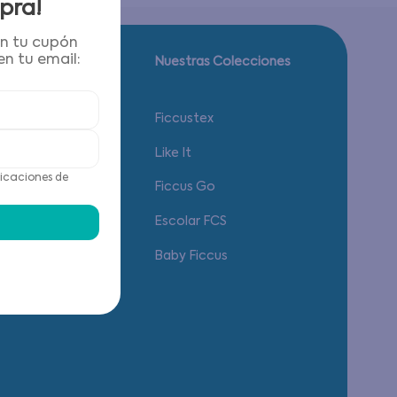
pra!
én tu cupón
n tu email:
Guía de tallas.
Nuestras Colecciones
Calzado
Ficcustex
Vestuario
Like It
icaciones de
Accesorios
Ficcus Go
Ropa Interior
Escolar FCS
Baby Ficcus