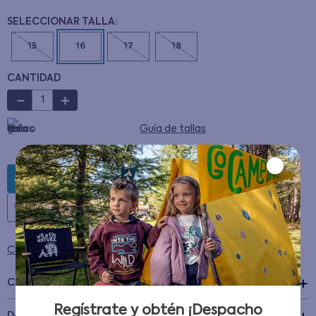
15
16
17
18
CANTIDAD
－
＋
Guía de tallas
AGREGAR AL CARRITO
Condiciones para cambios y devoluciones
Características
Regístrate y obtén ¡Despacho
+