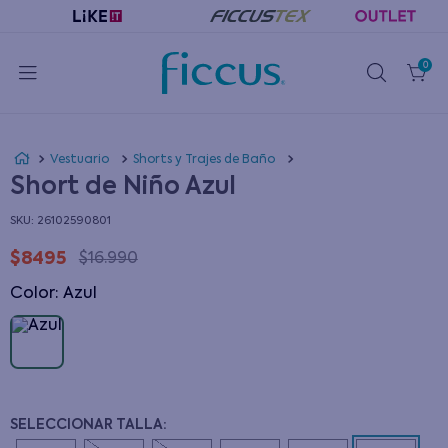
0
Vestuario
Shorts y Trajes de Baño
Short de Niño Azul
:
26102590801
$
8495
$
16
.
990
Color
:
azul