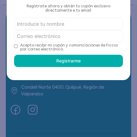
Regístrate ahora y obtén tu cupón exclusivo
directamente e tu email:
Contáctanos
Acepto recibir mi cupón y comunicaciones de Ficcus
por correo electrónico.
(22) 6178818 - Compras Internet
Registrarme
Horario contacto: Lunes a Viernes de 9:00 a
19:00 hrs
Condell Norte 0400, Quilpué, Región de
Valparaíso