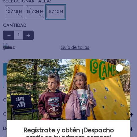
12 / 18 M
18 / 24 M
6 / 12 M
CANTIDAD
－
＋
Guía de tallas
AGREGAR AL CARRITO
Condiciones para cambios y devoluciones
Características
+
Detalles del Producto
Regístrate y obtén ¡Despacho