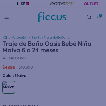
0
Vestuario
Shorts y Trajes de Baño
Traje de Baño Oasis Bebé Niña
Malva 6 a 24 meses
:
24102235502
$
4396
$
10
.
990
Color
:
malva