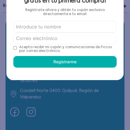
gratis en tu primera compra!
Recomendaciones de cuidado
Regístrate ahora y obtén tu cupón exclusivo
directamente e tu email:
Acepto recibir mi cupón y comunicaciones de Ficcus
Contáctanos
por correo electrónico.
Registrarme
(22) 6178818 - Compras Internet
Horario contacto: Lunes a Viernes de 9:00 a
19:00 hrs
Condell Norte 0400, Quilpué, Región de
Valparaíso