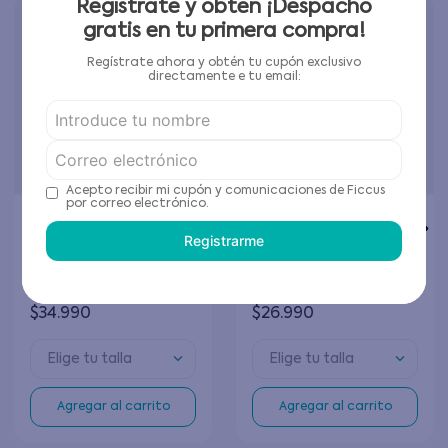
Regístrate y obtén ¡Despacho
gratis en tu primera compra!
Regístrate ahora y obtén tu cupón exclusivo
directamente e tu email:
Acepto recibir mi cupón y comunicaciones de Ficcus
por correo electrónico.
Registrarme
Parka Niño Hueso
Parka Niño Ladrillo
$
34
.
990
$
26
.
990
Elige tu talla
Elige tu talla
Agregar al carrito
Agregar al carrito