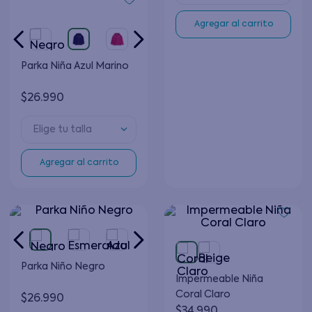
Agregar al carrito
Parka Niña Azul Marino
$
26
.
990
Elige tu talla
Agregar al carrito
Parka Niño Negro
Impermeable Niña
Coral Claro
$
26
.
990
$
34
.
990