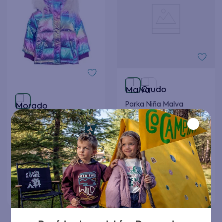
Parka Niña Malva
Parka Power Bebé Niña
$
32
.
990
Morado 3 a 24 meses
$
8997
$
29
.
990
Elige tu talla
Elige tu talla
Agregar al carrito
Agregar al carrito