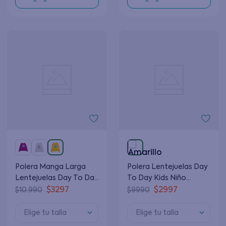
Polera Manga Larga
Polera Lentejuelas Day
Lentejuelas Day To Day
To Day Kids Niño
Junior Niña Mostaza 8 a
Amarillo 2 a 6 Años
$
3297
$
2997
$
10
.
990
$
9990
12 Años
Elige tu talla
Elige tu talla