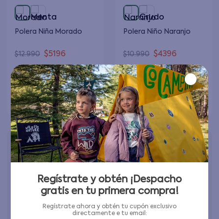
Polera Niña Morado
Polera Niño Naranjo
$
5196
$
4396
$
12
.
990
$
10
.
990
Elige tu talla
Elige tu talla
Agregar al carrito
Agregar al carrito
Regístrate y obtén ¡Despacho
gratis en tu primera compra!
Regístrate ahora y obtén tu cupón exclusivo
directamente e tu email: