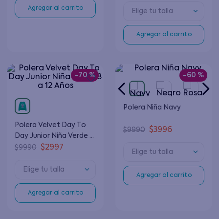
Agregar al carrito
Elige tu talla
Agregar al carrito
-
70 %
-
60 %
Polera Niña Navy
Polera Velvet Day To
$
3996
$
9990
Day Junior Niña Verde 8
a 12 Años
$
2997
$
9990
Elige tu talla
Elige tu talla
Agregar al carrito
Agregar al carrito