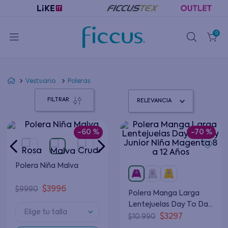
0
Vestuario
Poleras
FILTRAR
RELEVANCIA
-
60 %
-
70 %
Polera Niña Malva
$
3996
$
9990
Polera Manga Larga
Lentejuelas Day To Day
Elige tu talla
Junior Niña Magenta 8 a
$
3297
$
10
.
990
12 Años