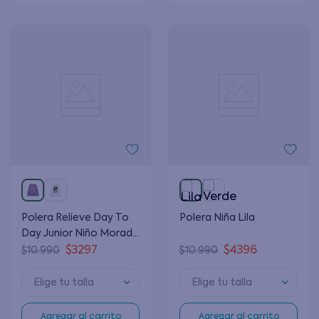
Polera Relieve Day To
Polera Niña Lila
Day Junior Niño Morado
8 a 12 Años
$
3297
$
4396
$
10
.
990
$
10
.
990
Elige tu talla
Elige tu talla
Agregar al carrito
Agregar al carrito