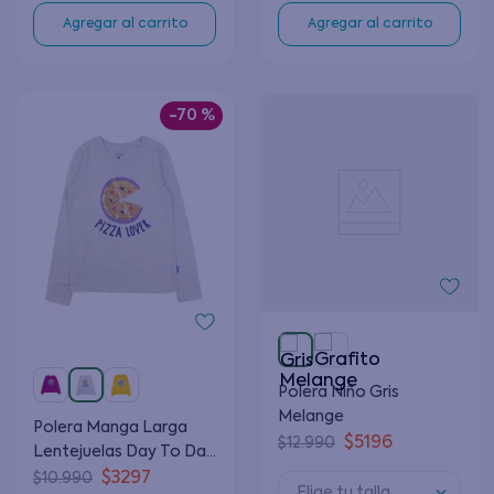
Agregar al carrito
Agregar al carrito
-
70 %
Polera Niño Gris
Melange
Polera Manga Larga
$
5196
$
12
.
990
Lentejuelas Day To Day
Junior Niña Gris
$
3297
$
10
.
990
Elige tu talla