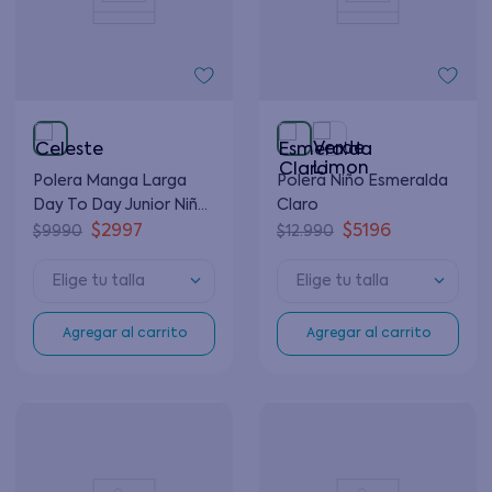
Polera Manga Larga
Polera Niño Esmeralda
Day To Day Junior Niña
Claro
Celeste 8 a 12 Años
$
2997
$
5196
$
9990
$
12
.
990
Elige tu talla
Elige tu talla
Agregar al carrito
Agregar al carrito