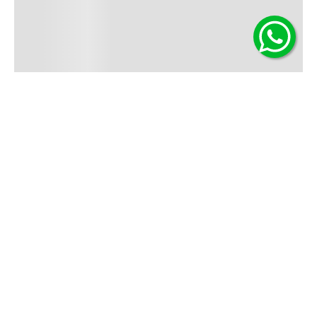
Contáctanos
(22) 6178818 - Compras Internet
Horario contacto: Lunes a Viernes de 9:00 a