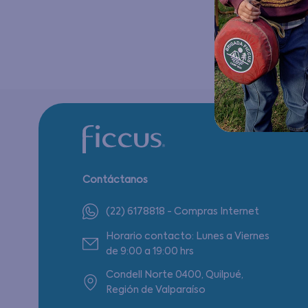
Contáctanos
(22) 6178818 - Compras Internet
Horario contacto: Lunes a Viernes
de 9:00 a 19:00 hrs
Condell Norte 0400, Quilpué,
Región de Valparaíso