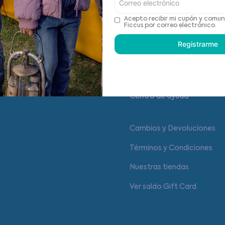
Detalles del Producto
Acepto recibir mi cupón y comun
Ficcus por correo electrónico.
Recomendaciones de cu
Registrarme
Centro de ayuda
Cambios y Devoluciones
Términos y Condiciones
Nuestras tiendas
Ver saldo Gift Card