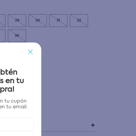
29
30
31
32
36
obtén
s en tu
pra!
én tu cupón
n tu email:
 y devoluciones