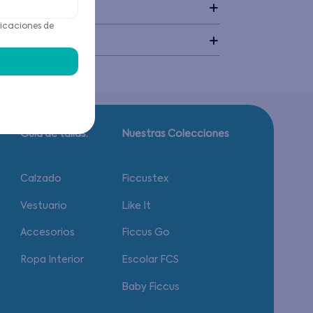
+
icaciones de
idado
Guía de tallas.
Nuestras Colecciones
Calzado
Ficcustex
Vestuario
Like It
Accesorios
Ficcus Go
Ropa Interior
Escolar FCS
Baby Ficcus