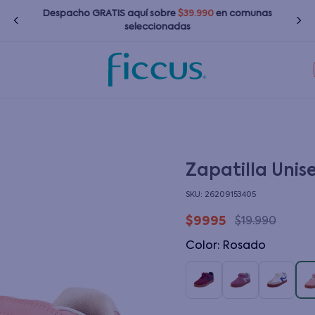
Despacho GRATIS
aquí
sobre
$39.990
en comunas
seleccionadas
TÉRMINOS MÁS BUSCADOS
1
.
nina
2
.
nino
3
.
bebé
Zapatilla Unis
4
.
bota agua
:
26209153405
5
.
polerones
$
9995
$
19
.
990
6
.
chaquetas
Color
:
rosado
7
.
impermeable
8
.
botas agua
9
.
poleras