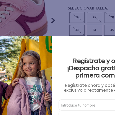
10
.
pijama
26
27
28
33
34
35
CANTIDAD
－
＋
Regístrate y 
Guía de tallas
¡Despacho grati
primera com
AGREGAR AL CARRITO
Regístrate ahora y obt
exclusivo directamente e
Condiciones para cambios
Características