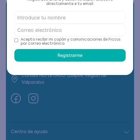
directamente e tu email:
Contáctanos
Acepto recibir mi cupón y comunicaciones de Ficcus
por correo electrónico.
(22) 6178818 - Compras Internet
Registrarme
Horario contacto: Lunes a Viernes de 9:00 a
19:00 hrs
Condell Norte 0400, Quilpué, Región de
Valparaíso
Centro de ayuda