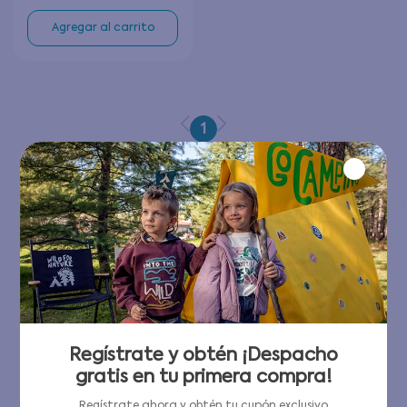
Agregar al carrito
1
Has visto todos los
1
productos
1
PRODUCTO
Has visto todos los
1
productos
Regístrate y obtén ¡Despacho
gratis en tu primera compra!
Regístrate ahora y obtén tu cupón exclusivo