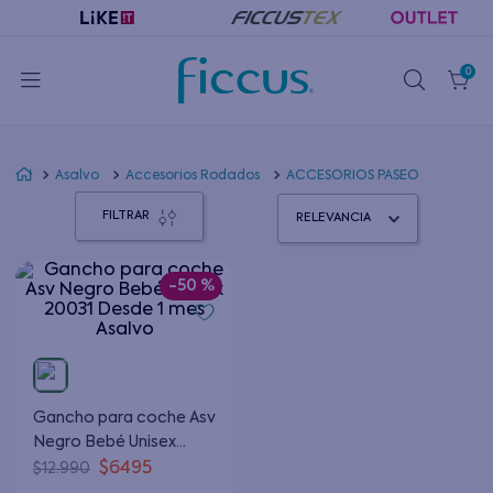
0
Asalvo
Accesorios Rodados
ACCESORIOS PASEO
FILTRAR
RELEVANCIA
-
50 %
Gancho para coche Asv
Negro Bebé Unisex
20031 Desde 1 mes
$
6495
$
12
.
990
Asalvo