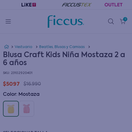
0
Vestuario
Beatles, Blusas y Camisas
Blusa Craft Kids Niña Mostaza 2 a
6 años
:
23102920401
$
5097
$
16
.
990
Color
:
mostaza