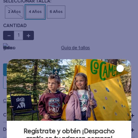
CANTIDAD
－
＋
Guía de tallas
AGREGAR AL CARRITO
Condiciones para cambios y devoluciones
Características
+
Detalles del Producto
Regístrate y obtén ¡Despacho