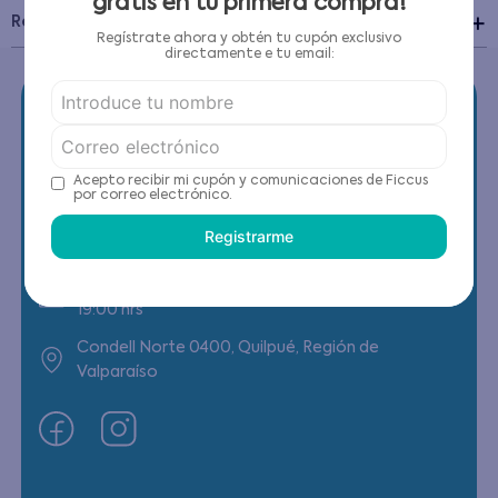
gratis en tu primera compra!
Recomendaciones de cuidado
Regístrate ahora y obtén tu cupón exclusivo
directamente e tu email:
Acepto recibir mi cupón y comunicaciones de Ficcus
Contáctanos
por correo electrónico.
Registrarme
(22) 6178818 - Compras Internet
Horario contacto: Lunes a Viernes de 9:00 a
19:00 hrs
Condell Norte 0400, Quilpué, Región de
Valparaíso