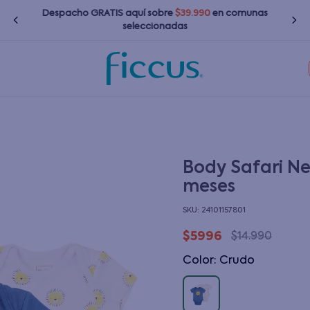
Despacho GRATIS
aquí
sobre
$39.990
en comunas
seleccionadas
TÉRMINOS MÁS BUSCADOS
1
.
nina
2
.
nino
3
.
zapatillas
Body Safari Ne
meses
4
.
bebé
:
24101157801
5
.
chaquetas
$
5996
$
14
.
990
6
.
polerones
Color
:
crudo
7
.
bota agua
8
.
impermeable
9
.
poleras