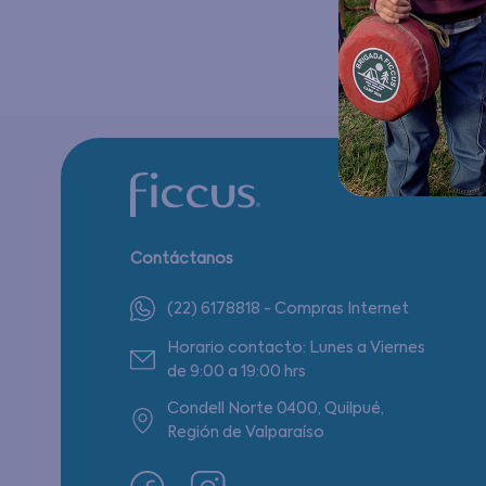
Contáctanos
(22) 6178818 - Compras Internet
Horario contacto: Lunes a Viernes
de 9:00 a 19:00 hrs
Condell Norte 0400, Quilpué,
Región de Valparaíso