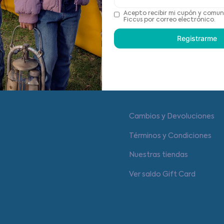
Acepto recibir mi cupón y comun
Recomendaciones de cu
Ficcus por correo electrónico.
Registrarme
Centro de ayuda
Cambios y Devoluciones
Términos y Condiciones
Nuestras tiendas
Ver saldo Gift Card