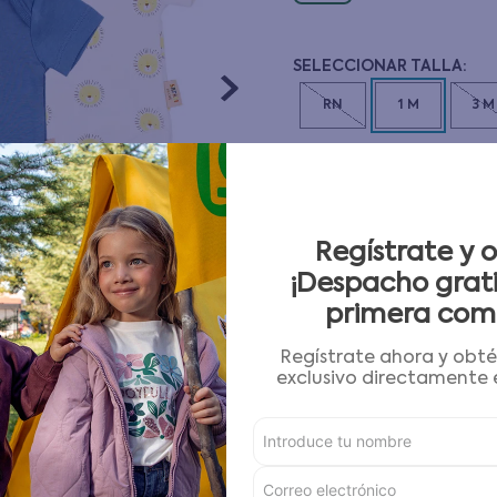
10
.
pijama
RN
1 M
3 M
CANTIDAD
－
＋
Guía de tallas
Regístrate y 
¡Despacho grati
primera com
AGREGAR AL CARRITO
Regístrate ahora y obt
exclusivo directamente e
Condiciones para cambios
Características
Detalles del Producto