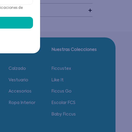
icaciones de
idado
Guía de tallas.
Nuestras Colecciones
Calzado
Ficcustex
Vestuario
Like It
Accesorios
Ficcus Go
Ropa Interior
Escolar FCS
Baby Ficcus