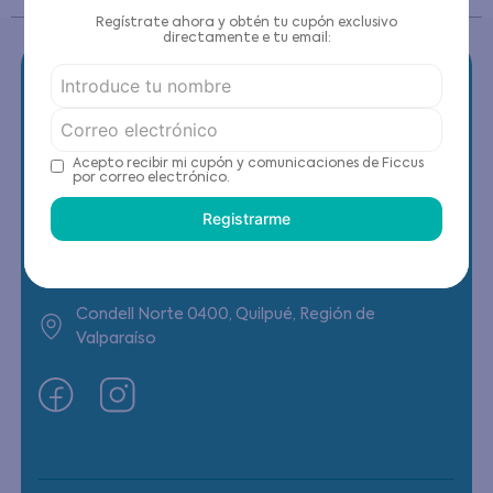
Regístrate ahora y obtén tu cupón exclusivo
directamente e tu email:
Contáctanos
Acepto recibir mi cupón y comunicaciones de Ficcus
por correo electrónico.
(22) 6178818 - Compras Internet
Registrarme
Horario contacto: Lunes a Viernes de 9:00 a
19:00 hrs
Condell Norte 0400, Quilpué, Región de
Valparaíso