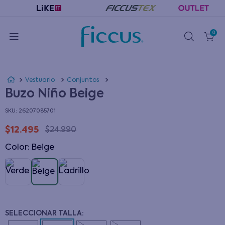
0
Vestuario
Conjuntos
Buzo Niño Beige
:
26207085701
$
12
.
495
$
24
.
990
Color
:
beige