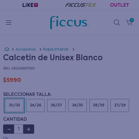
0
Accesorios
Ropa Interior
Calcetin de Unisex Blanco
:
26206697501
$
5990
30/33
24/26
36/37
34/35
38/39
27/29
CANTIDAD
－
＋