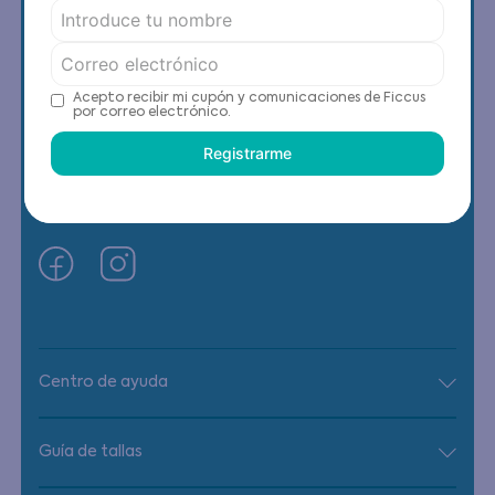
Contáctanos
(22) 6178818 - Compras Internet
Acepto recibir mi cupón y comunicaciones de Ficcus
por correo electrónico.
Horario contacto: Lunes a Viernes de 9:00 a
19:00 hrs
Registrarme
Condell Norte 0400, Quilpué, Región de
Valparaíso
Centro de ayuda
Guía de tallas