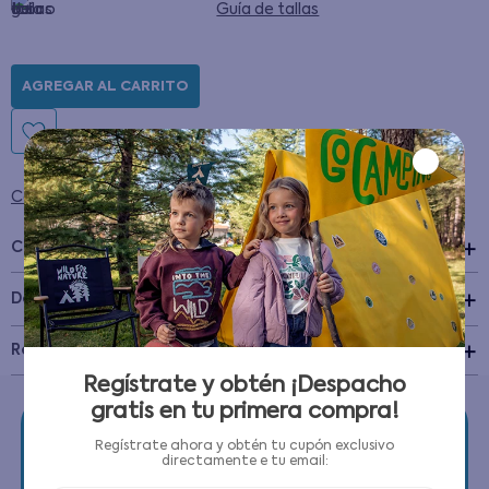
Guía de tallas
AGREGAR AL CARRITO
Condiciones para cambios y devoluciones
Características
+
Detalles del Producto
Recomendaciones de cuidado
Regístrate y obtén ¡Despacho
gratis en tu primera compra!
Regístrate ahora y obtén tu cupón exclusivo
directamente e tu email: