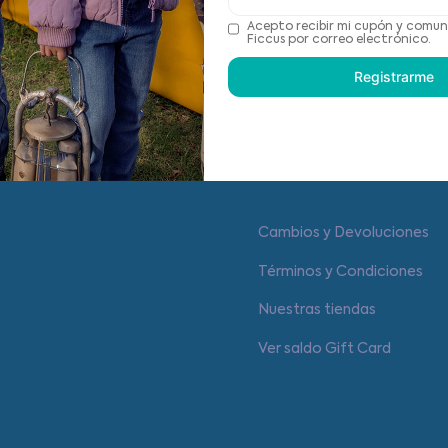
Acepto recibir mi cupón y comun
Recomendaciones de cu
Ficcus por correo electrónico.
Registrarme
Centro de ayuda
Cambios y Devoluciones
Términos y Condiciones
Nuestras tiendas
Ver saldo Gift Card