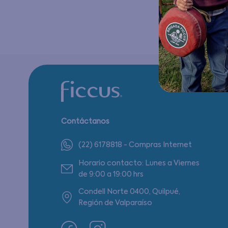
Contáctanos
(22) 6178818 - Compras Internet
Horario contacto: Lunes a Viernes
de 9:00 a 19:00 hrs
Condell Norte 0400, Quilpué,
Región de Valparaíso