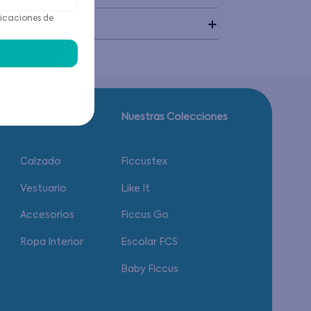
icaciones de
idado
Guía de tallas.
Nuestras Colecciones
Calzado
Ficcustex
Vestuario
Like It
Accesorios
Ficcus Go
Ropa Interior
Escolar FCS
Baby Ficcus