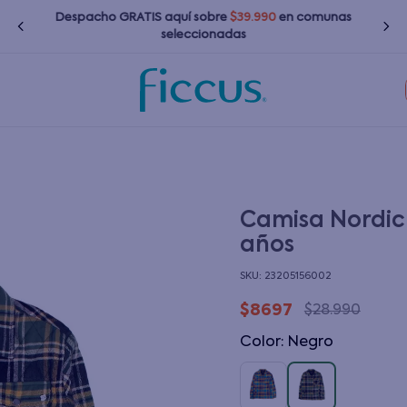
Despacho GRATIS
aquí
sobre
$39.990
en comunas
seleccionadas
TÉRMINOS MÁS BUSCADOS
1
.
nina
2
.
nino
3
.
bebé
Camisa Nordic 
años
4
.
bota agua
:
23205156002
5
.
polerones
$
8697
$
28
.
990
6
.
chaquetas
Color
:
negro
7
.
impermeable
8
.
botas agua
9
.
poleras