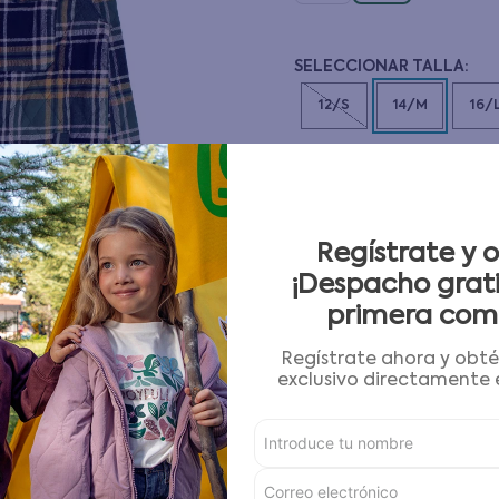
10
.
pijama
12/S
14/M
16/
CANTIDAD
－
＋
Guía de tallas
Regístrate y 
¡Despacho grati
primera com
AGREGAR AL CARRITO
Regístrate ahora y obt
exclusivo directamente e
Condiciones para cambios
Características
Detalles del Producto