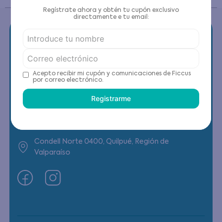
Regístrate ahora y obtén tu cupón exclusivo
directamente e tu email:
Contáctanos
Acepto recibir mi cupón y comunicaciones de Ficcus
por correo electrónico.
(22) 6178818 - Compras Internet
Registrarme
Horario contacto: Lunes a Viernes de 9:00 a
19:00 hrs
Condell Norte 0400, Quilpué, Región de
Valparaíso