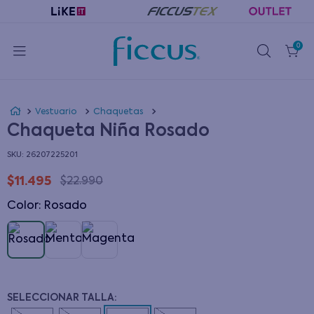
0
Vestuario
Chaquetas
Chaqueta Niña Rosado
:
26207225201
$
11
.
495
$
22
.
990
Color
:
rosado