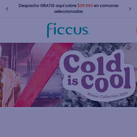
s
Despacho gratis en tu primera compra
Términos más buscados
1
.
nina
2
.
nino
3
.
bebé
4
.
bota agua
5
.
polerones
6
.
chaquetas
7
.
impermeable
8
.
botas agua