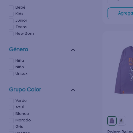
Bebé
Agregar
Kids
Junior
Teens
New Born
Género
Niña
Niño
Unisex
Grupo Color
Verde
Azul
Blanco
Morado
Gris
Polera Reli