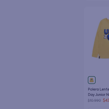
Polera Lent
Day Junior N
12 Años
$
4
$
10
.
990