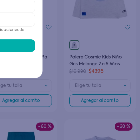
icaciones de
alón Liberty Kids Niña
Polera Cosmic Kids Niño
o 2 a 6 Años
Gris Melange 2 a 6 Años
$
6796
$
4396
990
$
10
.
990
ige tu talla
Elige tu talla
Agregar al carrito
Agregar al carrito
-
60 %
-
60 %