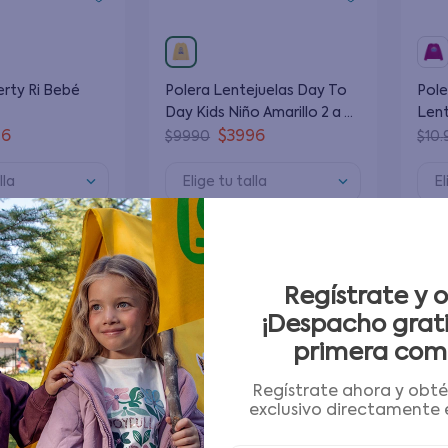
erty Ri Bebé
Polera Lentejuelas Day To
Pol
Day Kids Niño Amarillo 2 a 6
Lent
Años
Juni
96
$
3996
$
9990
$
10
.
12 A
lla
Elige tu talla
El
 al carrito
Agregar al carrito
Regístrate y 
-
60 %
-
60 %
¡Despacho grati
primera com
Regístrate ahora y obt
exclusivo directamente e