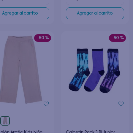
Agregar al carrito
Agregar al carrito
-
60 %
-
60 %
alón Arctic Kids Niña
Calcetín Pack 3 Ri Junior