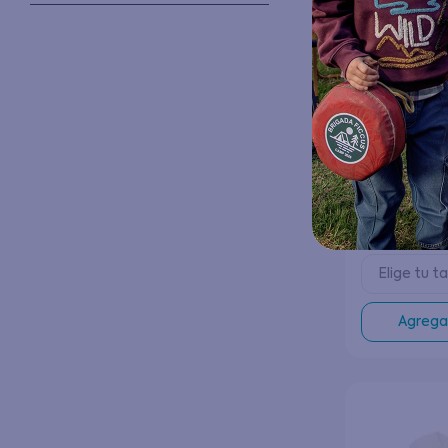
Zapatilla Ou
Tex Kids Niño
$
1
$
36
.
990
Elige tu ta
Agregar