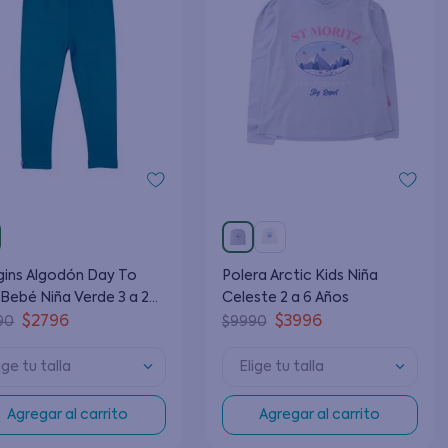
ins Algodón Day To
Polera Arctic Kids Niña
Bebé Niña Verde 3 a 24
Celeste 2 a 6 Años
es
$
2796
$
3996
90
$
9990
ige tu talla
Elige tu talla
Agregar al carrito
Agregar al carrito