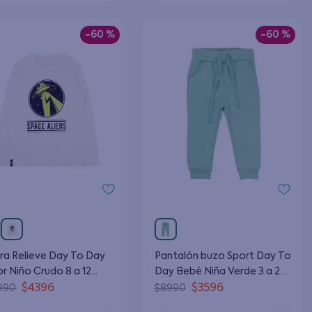
-
60 %
-
60 %
ra Relieve Day To Day
Pantalón buzo Sport Day To
or Niño Crudo 8 a 12
Day Bebé Niña Verde 3 a 24
s
Meses
$
4396
$
3596
990
$
8990