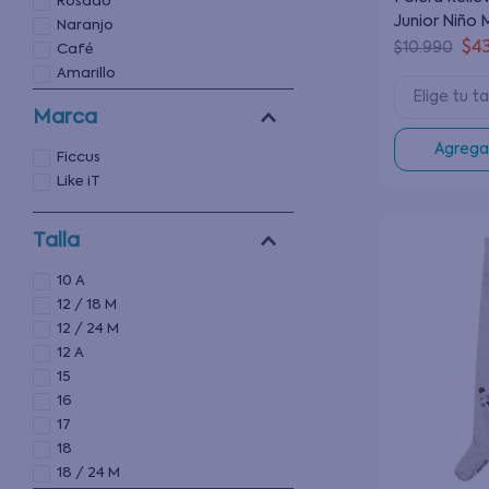
Rosado
Junior Niño 
Naranjo
Años
$
4
$
10
.
990
Café
Amarillo
Elige tu ta
Negro
Marca
Agregar
Ficcus
Like iT
Talla
10 A
12 / 18 M
12 / 24 M
12 A
15
16
17
18
18 / 24 M