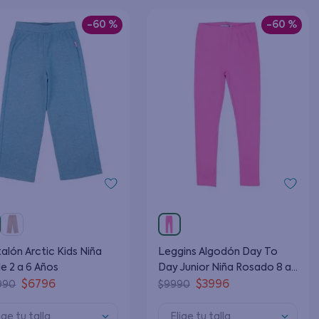
-
60 %
-
60 %
alón Arctic Kids Niña
Leggins Algodón Day To
e 2 a 6 Años
Day Junior Niña Rosado 8 a
12 Años
$
6796
$
3996
990
$
9990
ige tu talla
Elige tu talla