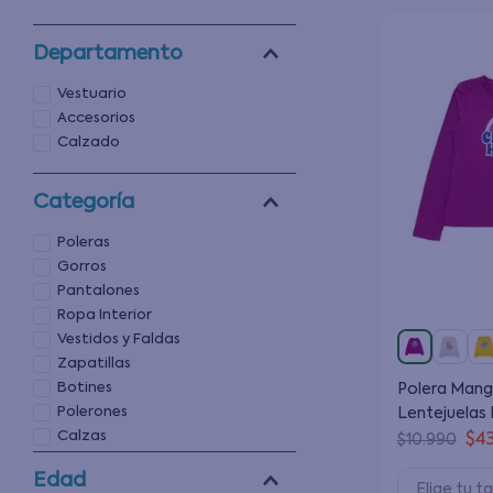
Departamento
Vestuario
Accesorios
Calzado
Categoría
Poleras
Gorros
Pantalones
Ropa Interior
Vestidos y Faldas
Zapatillas
Botines
Polera Mang
Polerones
Lentejuelas
Calzas
Junior Niña 
$
4
$
10
.
990
Botas
Años
Edad
Elige tu ta