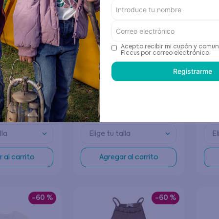
Acepto recibir mi cupón y comun
Ficcus por correo electrónico.
Registrarme
tdoor Ficcus
Ballerina Cosmic Ri Bebé
Pant
 Gris (22 - 28)
Azul
Negr
4
.
796
$
2396
$
5990
$
16
.
lla
Elige tu talla
El
 al carrito
Agregar al carrito
-
60 %
-
60 %