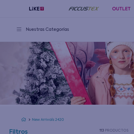
Despacho GRATIS
aquí
sobre
$39.990
en comuna
seleccionadas
Nuestras Categorías
New Arrivals 2420
113
PRODUCTOS
Filtros