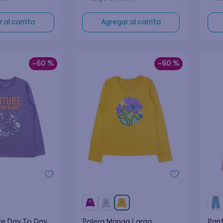
 al carrito
Agregar al carrito
-
60 %
-
60 %
eve Day To Day
Polera Manga Larga
Pant