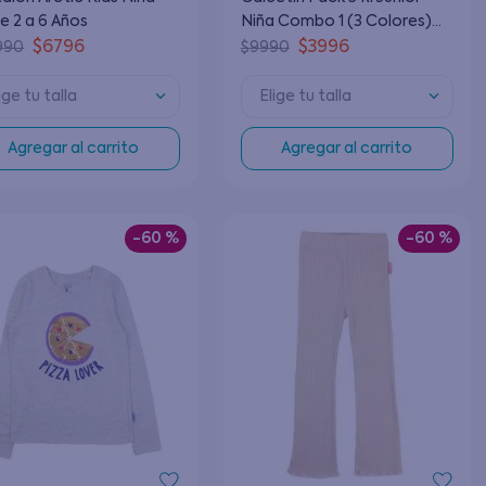
e 2 a 6 Años
Niña Combo 1 (3 Colores)
(34 - 39)
$
6796
$
3996
990
$
9990
ige tu talla
Elige tu talla
Agregar al carrito
Agregar al carrito
-
60 %
-
60 %