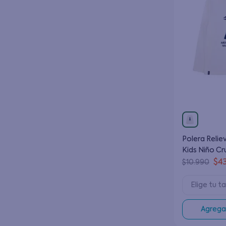
Polera Reli
Kids Niño Cr
$
4
$
10
.
990
Elige tu ta
Agregar