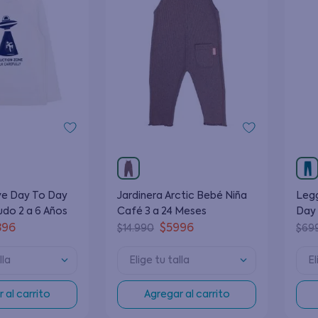
eve Day To Day
Jardinera Arctic Bebé Niña
Legg
udo 2 a 6 Años
Café 3 a 24 Meses
Day 
Mes
396
$
5996
$
14
.
990
$
69
lla
Elige tu talla
El
 al carrito
Agregar al carrito