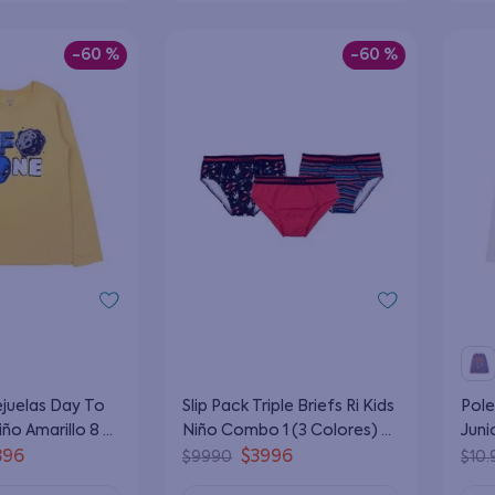
-
60 %
-
60 %
ejuelas Day To
Slip Pack Triple Briefs Ri Kids
Pole
iño Amarillo 8 a
Niño Combo 1 (3 Colores) 2
Juni
a 10 Años
Año
396
$
3996
$
9990
$
10
.