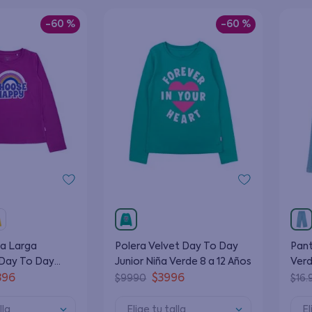
9
.
poleras
10
.
pijama
-
60 %
-
60 %
a Larga
Polera Velvet Day To Day
Pant
 Day To Day
Junior Niña Verde 8 a 12 Años
Verd
Magenta 8 a 12
396
$
3996
$
9990
$
16
.
lla
Elige tu talla
El