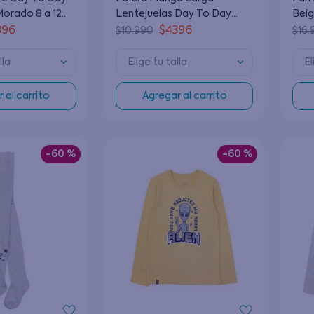
Morado 8 a 12
Lentejuelas Day To Day
Beig
Junior Niña Mostaza 8 a 12
396
$
4396
$
10
.
990
$
16
.
Años
lla
Elige tu talla
El
 al carrito
Agregar al carrito
-
60 %
-
60 %