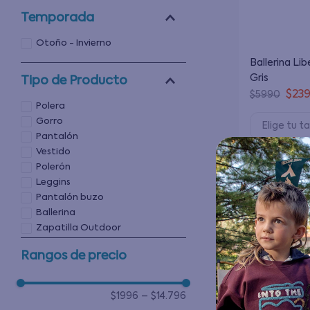
19
Temporada
Otoño - Invierno
Ballerina Lib
Gris
Tipo de Producto
$
23
$
5990
Polera
Gorro
Elige tu ta
Pantalón
Vestido
Agregar
Polerón
Leggins
Pantalón buzo
Ballerina
Zapatilla Outdoor
Chaqueta
Rangos de precio
$1996
–
$14.796