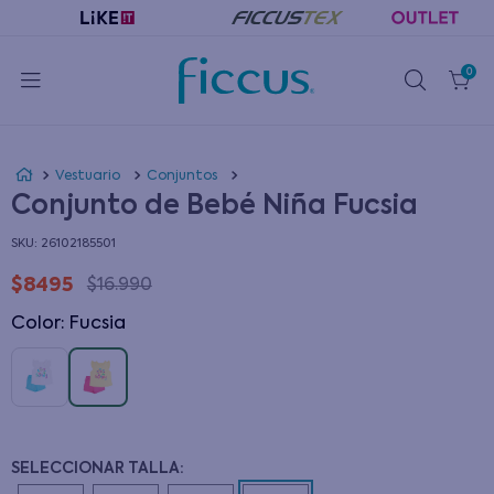
0
Vestuario
Conjuntos
Conjunto de Bebé Niña Fucsia
:
26102185501
$
8495
$
16
.
990
Color
:
fucsia