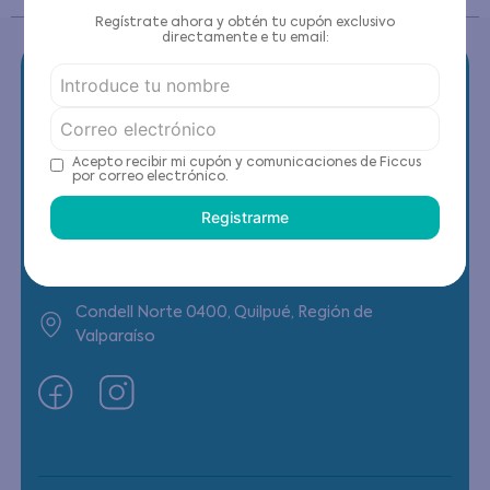
Regístrate ahora y obtén tu cupón exclusivo
directamente e tu email:
Contáctanos
Acepto recibir mi cupón y comunicaciones de Ficcus
por correo electrónico.
(22) 6178818 - Compras Internet
Registrarme
Horario contacto: Lunes a Viernes de 9:00 a
19:00 hrs
Condell Norte 0400, Quilpué, Región de
Valparaíso