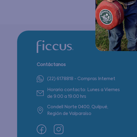
Contáctanos
(22) 6178818 - Compras Internet
Horario contacto: Lunes a Viernes
de 9:00 a 19:00 hrs
Condell Norte 0400, Quilpué,
Región de Valparaíso