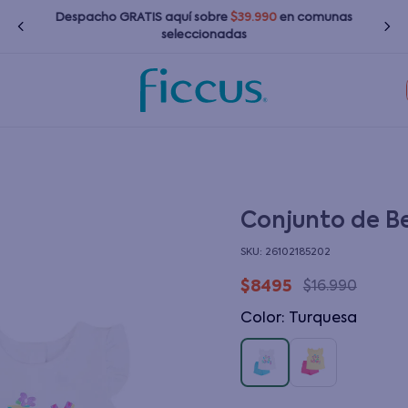
Despacho GRATIS
aquí
sobre
$39.990
en comunas
seleccionadas
TÉRMINOS MÁS BUSCADOS
1
.
nina
2
.
nino
3
.
bebé
Conjunto de B
4
.
zapatillas
:
26102185202
5
.
bota agua
$
8495
$
16
.
990
6
.
polerones
Color
:
turquesa
7
.
impermeable
8
.
chaquetas
9
.
botas agua