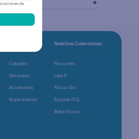
idado
icaciones de
Guía de tallas.
Nuestras Colecciones
Calzado
Ficcustex
Vestuario
Like It
Accesorios
Ficcus Go
Ropa Interior
Escolar FCS
Baby Ficcus