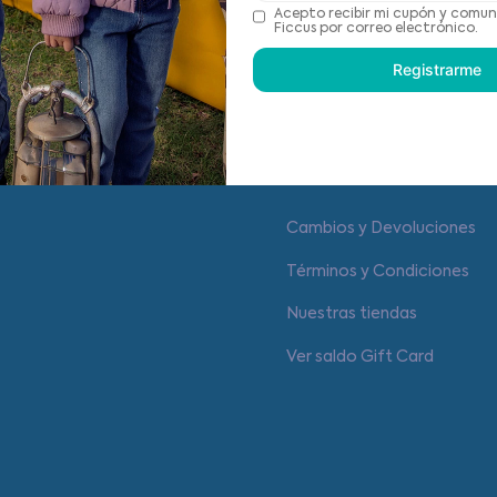
Recomendaciones de cu
Acepto recibir mi cupón y comun
Ficcus por correo electrónico.
Registrarme
Centro de ayuda
Cambios y Devoluciones
Términos y Condiciones
Nuestras tiendas
Ver saldo Gift Card