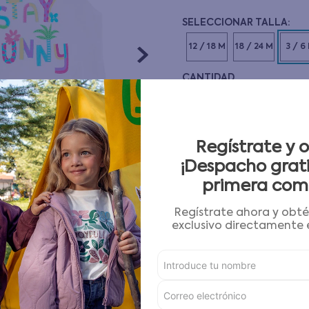
10
.
pijama
12 / 18 M
18 / 24 M
3 / 6
CANTIDAD
－
＋
Guía de tallas
Regístrate y 
¡Despacho grati
AGREGAR AL CARRITO
primera com
Regístrate ahora y obt
Condiciones para cambios
exclusivo directamente e
Características
Detalles del Producto