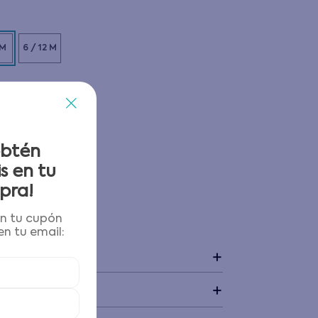
 M
6 / 12 M
obtén
s en tu
pra!
én tu cupón
 y devoluciones
n tu email:
+