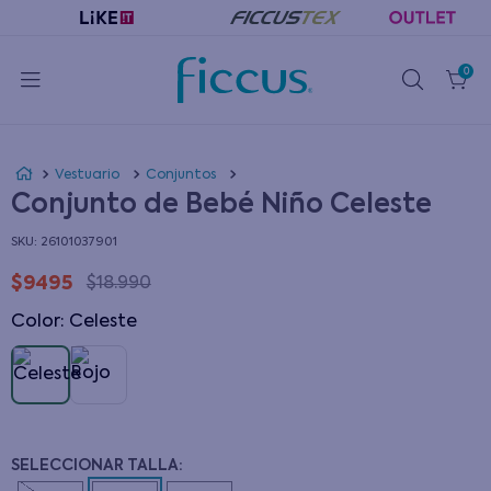
0
Vestuario
Conjuntos
Conjunto de Bebé Niño Celeste
:
26101037901
$
9495
$
18
.
990
Color
:
celeste