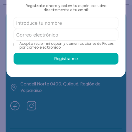
Regístrate ahora y obtén tu cupón exclusivo
directamente e tu email:
Contáctanos
Acepto recibir mi cupón y comunicaciones de Ficcus
por correo electrónico.
(22) 6178818 - Compras Internet
Registrarme
Horario contacto: Lunes a Viernes de 9:00 a
19:00 hrs
Condell Norte 0400, Quilpué, Región de
Valparaíso