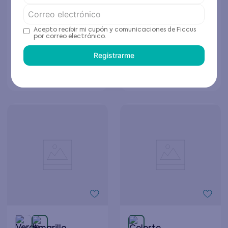
Pijama de Niño Verde
Conjunto de Bebé Niño
Celeste
$
7495
$
8495
$
14
.
990
$
16
.
990
Acepto recibir mi cupón y comunicaciones de Ficcus
por correo electrónico.
Elige tu talla
Elige tu talla
Registrarme
Agregar al carrito
Agregar al carrito