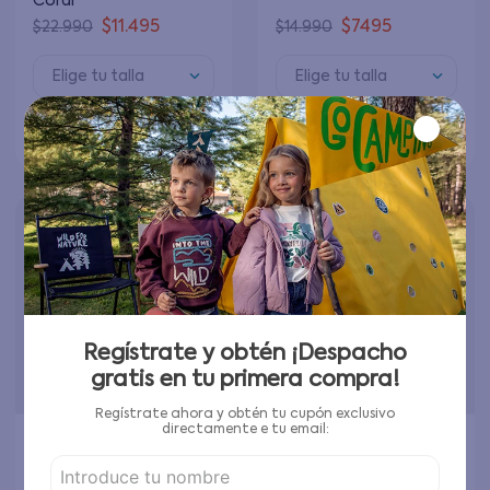
Coral
$
11
.
495
$
7495
$
22
.
990
$
14
.
990
Elige tu talla
Elige tu talla
Agregar al carrito
Agregar al carrito
Regístrate y obtén ¡Despacho
gratis en tu primera compra!
Regístrate ahora y obtén tu cupón exclusivo
directamente e tu email: