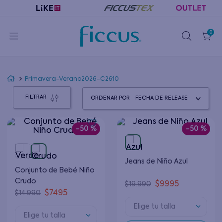
0
Primavera-Verano2026-C2610
FILTRAR
ORDENAR POR
FECHA DE RELEASE
-
50 %
-
50 %
Jeans de Niño Azul
Conjunto de Bebé Niño
Crudo
$
9995
$
19
.
990
$
7495
$
14
.
990
Elige tu talla
Elige tu talla