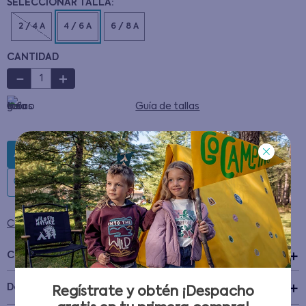
2 / 4 A
4 / 6 A
6 / 8 A
CANTIDAD
－
＋
Guía de tallas
AGREGAR AL CARRITO
Condiciones para cambios y devoluciones
Características
+
Detalles del Producto
Regístrate y obtén ¡Despacho