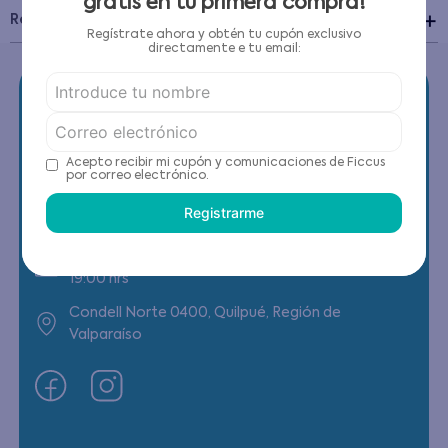
gratis en tu primera compra!
Recomendaciones de cuidado
Regístrate ahora y obtén tu cupón exclusivo
directamente e tu email:
Acepto recibir mi cupón y comunicaciones de Ficcus
Contáctanos
por correo electrónico.
Registrarme
(22) 6178818 - Compras Internet
Horario contacto: Lunes a Viernes de 9:00 a
19:00 hrs
Condell Norte 0400, Quilpué, Región de
Valparaíso