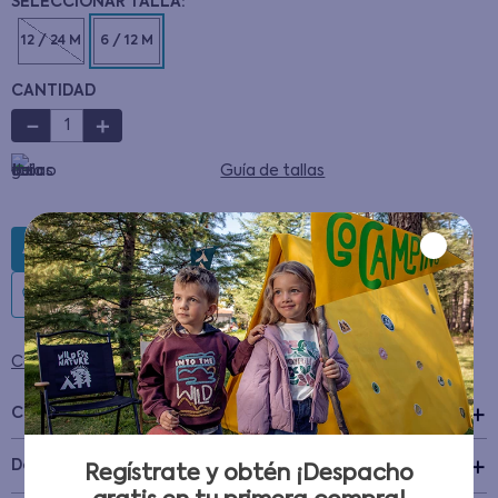
12 / 24 M
6 / 12 M
CANTIDAD
－
＋
Guía de tallas
AGREGAR AL CARRITO
Condiciones para cambios y devoluciones
Características
+
Detalles del Producto
Regístrate y obtén ¡Despacho