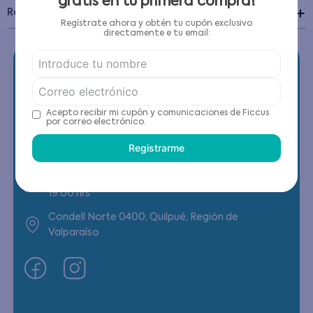
gratis en tu primera compra!
Recomendaciones de cuidado
Regístrate ahora y obtén tu cupón exclusivo
directamente e tu email:
Acepto recibir mi cupón y comunicaciones de Ficcus
Contáctanos
por correo electrónico.
Registrarme
(22) 6178818 - Compras Internet
Horario contacto: Lunes a Viernes de 9:00 a
19:00 hrs
Condell Norte 0400, Quilpué, Región de
Valparaíso