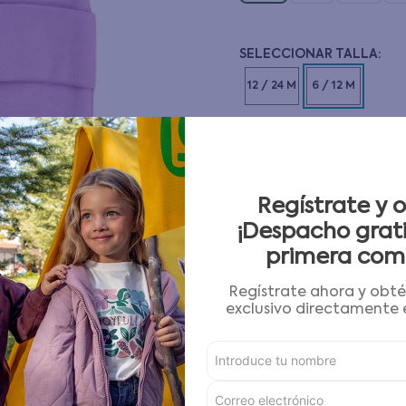
10
.
pijama
12 / 24 M
6 / 12 M
CANTIDAD
－
＋
Guía de tallas
Regístrate y 
¡Despacho grati
primera com
AGREGAR AL CARRITO
Regístrate ahora y obt
exclusivo directamente e
Condiciones para cambios
Características
Detalles del Producto