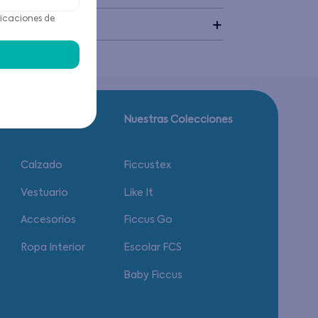
icaciones de
idado
Guía de tallas.
Nuestras Colecciones
Calzado
Ficcustex
Vestuario
Like It
Accesorios
Ficcus Go
Ropa Interior
Escolar FCS
Baby Ficcus