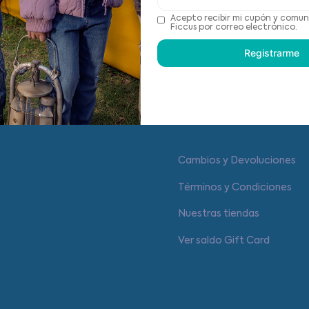
Acepto recibir mi cupón y comun
Recomendaciones de cu
Ficcus por correo electrónico.
Registrarme
Centro de ayuda
Cambios y Devoluciones
Términos y Condiciones
Nuestras tiendas
Ver saldo Gift Card