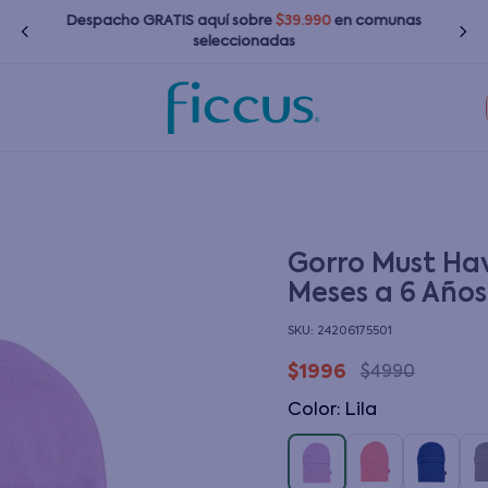
Despacho GRATIS
aquí
sobre
$39.990
en comunas
seleccionadas
TÉRMINOS MÁS BUSCADOS
1
.
nina
2
.
nino
3
.
zapatillas
Gorro Must Hav
Meses a 6 Años
4
.
bebé
:
24206175501
5
.
chaquetas
$
1996
$
4990
6
.
polerones
Color
:
lila
7
.
bota agua
8
.
impermeable
9
.
poleras