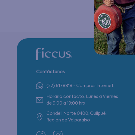
Contáctanos
(22) 6178818 - Compras Internet
Horario contacto: Lunes a Viernes
de 9:00 a 19:00 hrs
Condell Norte 0400, Quilpué,
Región de Valparaíso