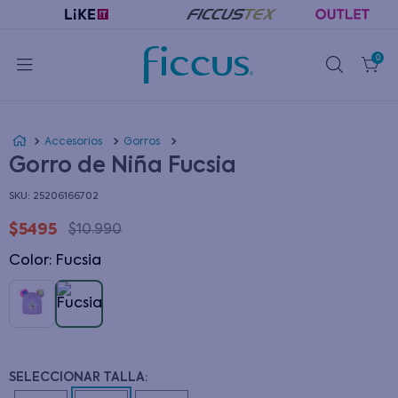
0
Accesorios
Gorros
Gorro de Niña Fucsia
:
25206166702
$
5495
$
10
.
990
Color
:
fucsia