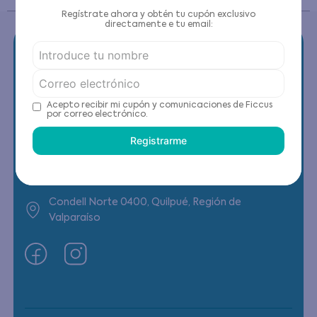
Regístrate ahora y obtén tu cupón exclusivo
directamente e tu email:
Contáctanos
Acepto recibir mi cupón y comunicaciones de Ficcus
por correo electrónico.
(22) 6178818 - Compras Internet
Registrarme
Horario contacto: Lunes a Viernes de 9:00 a
19:00 hrs
Condell Norte 0400, Quilpué, Región de
Valparaíso