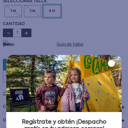
1 M
3 M
6 M
CANTIDAD
－
＋
Guía de tallas
AGREGAR AL CARRITO
Condiciones para cambios y devoluciones
Características
+
Detalles del Producto
Regístrate y obtén ¡Despacho