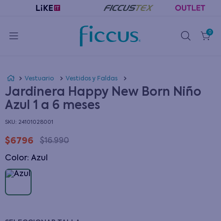
0
Vestuario
Vestidos y Faldas
Jardinera Happy New Born Niño
Azul 1 a 6 meses
:
24101028001
$
6796
$
16
.
990
Color
:
azul