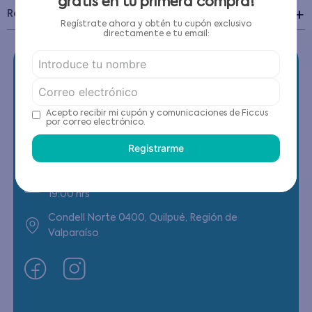
gratis en tu primera compra!
Recomendaciones de cuidado
Regístrate ahora y obtén tu cupón exclusivo
directamente e tu email:
Acepto recibir mi cupón y comunicaciones de Ficcus
Contáctanos
por correo electrónico.
Registrarme
(22) 6178818 - Compras Internet
Horario contacto: Lunes a Viernes de 9:00 a
19:00 hrs
Condell Norte 0400, Quilpué, Región de
Valparaíso