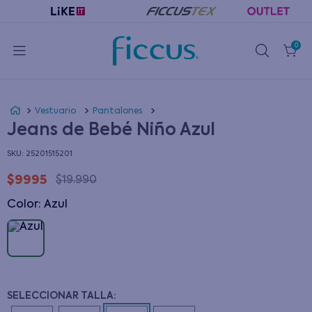
0
Vestuario
Pantalones
Jeans de Bebé Niño Azul
:
25201515201
$
9995
$
19
.
990
Color
:
azul