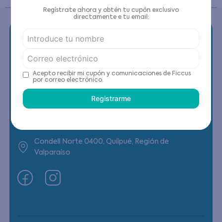
Regístrate ahora y obtén tu cupón exclusivo
directamente e tu email:
Contáctanos
Acepto recibir mi cupón y comunicaciones de Ficcus
por correo electrónico.
(22) 6178818 - Compras Internet
Registrarme
Horario contacto: Lunes a Viernes de 9:00 a
19:00 hrs
Condell Norte 0400, Quilpué, Región de
Valparaíso