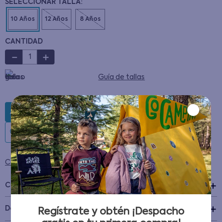
CANTIDAD
－
＋
Guía de tallas
AGREGAR AL CARRITO
Condiciones para cambios y devoluciones
Características
+
Detalles del Producto
Regístrate y obtén ¡Despacho