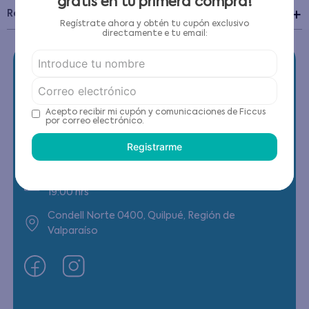
gratis en tu primera compra!
Recomendaciones de cuidado
Regístrate ahora y obtén tu cupón exclusivo
directamente e tu email:
Acepto recibir mi cupón y comunicaciones de Ficcus
Contáctanos
por correo electrónico.
Registrarme
(22) 6178818 - Compras Internet
Horario contacto: Lunes a Viernes de 9:00 a
19:00 hrs
Condell Norte 0400, Quilpué, Región de
Valparaíso