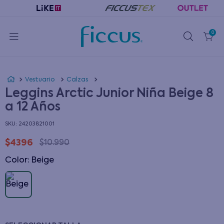
0
Vestuario
Calzas
Leggins Arctic Junior Niña Beige 8
a 12 Años
:
24203821001
$
4396
$
10
.
990
Color
:
beige