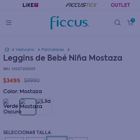
0
Vestuario
Pantalones
Leggins de Bebé Niña Mostaza
:
25207205203
$
3495
$
6990
Color
:
mostaza