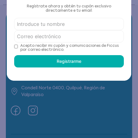
Regístrate ahora y obtén tu cupón exclusivo
directamente e tu email:
Contáctanos
Acepto recibir mi cupón y comunicaciones de Ficcus
por correo electrónico.
(22) 6178818 - Compras Internet
Registrarme
Horario contacto: Lunes a Viernes de 9:00 a
19:00 hrs
Condell Norte 0400, Quilpué, Región de
Valparaíso