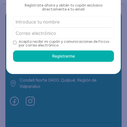
Regístrate ahora y obtén tu cupón exclusivo
directamente e tu email:
Contáctanos
Acepto recibir mi cupón y comunicaciones de Ficcus
por correo electrónico.
(22) 6178818 - Compras Internet
Registrarme
Horario contacto: Lunes a Viernes de 9:00 a
19:00 hrs
Condell Norte 0400, Quilpué, Región de
Valparaíso