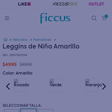
0
Vestuario
Pantalones
Leggins de Niña Amarillo
:
26107821204
$
4995
$
9990
Color
:
amarillo