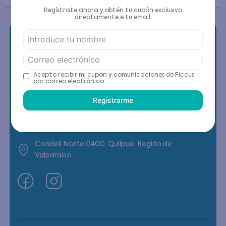
Regístrate ahora y obtén tu cupón exclusivo
directamente e tu email:
Contáctanos
Acepto recibir mi cupón y comunicaciones de Ficcus
por correo electrónico.
(22) 6178818 - Compras Internet
Registrarme
Horario contacto: Lunes a Viernes de 9:00 a
19:00 hrs
Condell Norte 0400, Quilpué, Región de
Valparaíso