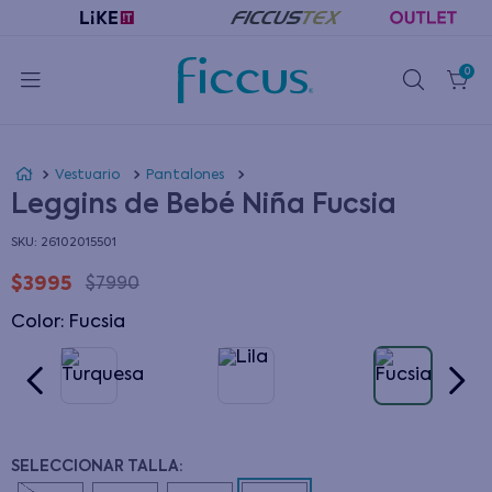
0
Vestuario
Pantalones
Leggins de Bebé Niña Fucsia
:
26102015501
$
3995
$
7990
Color
:
fucsia