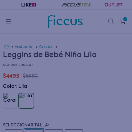
0
Vestuario
Calzas
Leggins de Bebé Niña Lila
:
26102005702
$
4495
$
8990
Color
:
lila