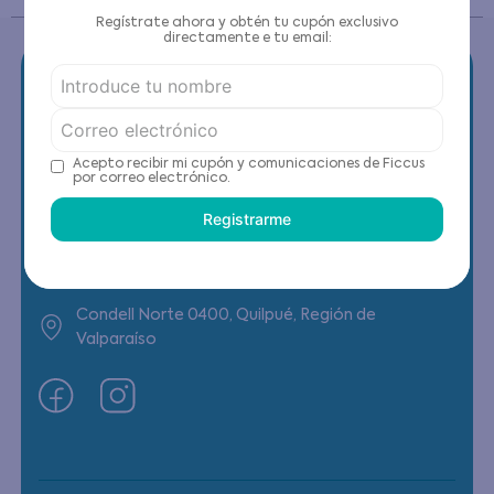
Regístrate ahora y obtén tu cupón exclusivo
directamente e tu email:
Contáctanos
Acepto recibir mi cupón y comunicaciones de Ficcus
por correo electrónico.
(22) 6178818 - Compras Internet
Registrarme
Horario contacto: Lunes a Viernes de 9:00 a
19:00 hrs
Condell Norte 0400, Quilpué, Región de
Valparaíso