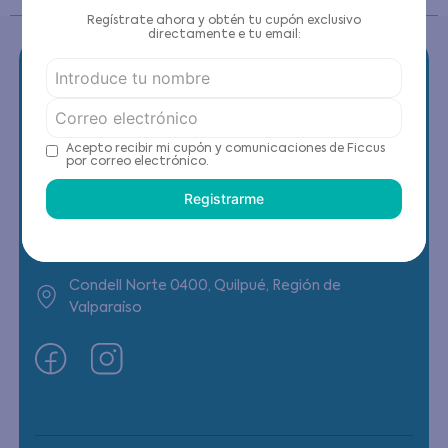
Regístrate ahora y obtén tu cupón exclusivo
directamente e tu email:
Contáctanos
Acepto recibir mi cupón y comunicaciones de Ficcus
por correo electrónico.
(22) 6178818 - Compras Internet
Registrarme
Horario contacto: Lunes a Viernes de 9:00 a
19:00 hrs
Condell Norte 0400, Quilpué, Región de
Valparaíso