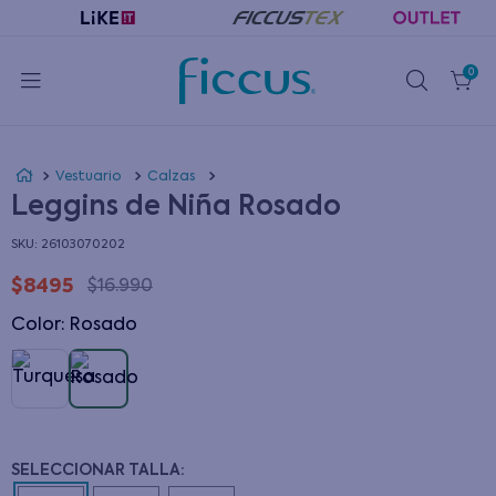
0
Vestuario
Calzas
Leggins de Niña Rosado
:
26103070202
$
8495
$
16
.
990
Color
:
rosado