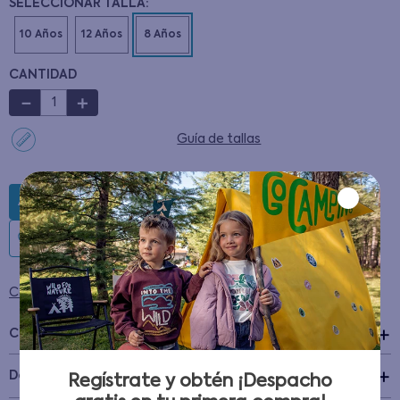
CANTIDAD
－
＋
Guía de tallas
AGREGAR AL CARRITO
Condiciones para cambios y devoluciones
Características
+
Detalles del Producto
Regístrate y obtén ¡Despacho