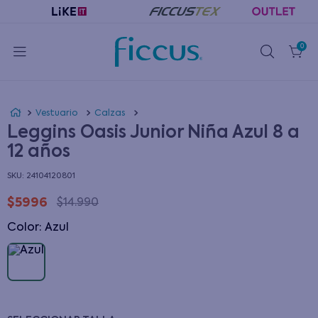
0
Vestuario
Calzas
Leggins Oasis Junior Niña Azul 8 a
12 años
:
24104120801
$
5996
$
14
.
990
Color
:
azul