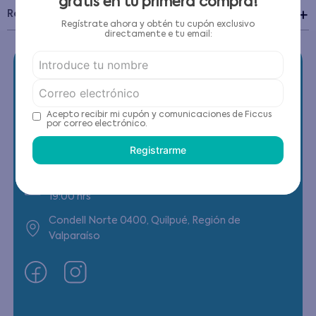
gratis en tu primera compra!
Recomendaciones de cuidado
Regístrate ahora y obtén tu cupón exclusivo
directamente e tu email:
Acepto recibir mi cupón y comunicaciones de Ficcus
Contáctanos
por correo electrónico.
Registrarme
(22) 6178818 - Compras Internet
Horario contacto: Lunes a Viernes de 9:00 a
19:00 hrs
Condell Norte 0400, Quilpué, Región de
Valparaíso