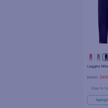
Leggins Niña
$
49
$
9990
Elige tu ta
Agregar