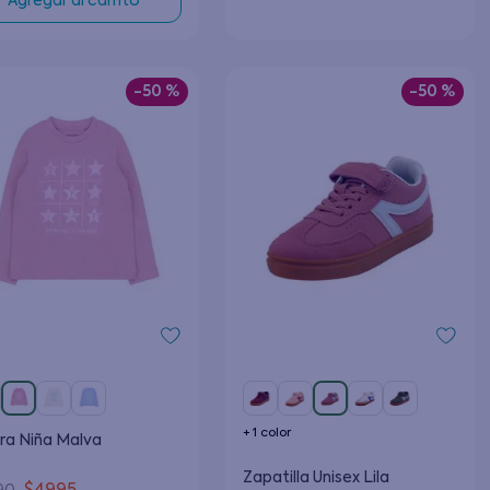
Agregar al carrito
-
50 %
-
50 %
+
1
color
ra Niña Malva
Zapatilla Unisex Lila