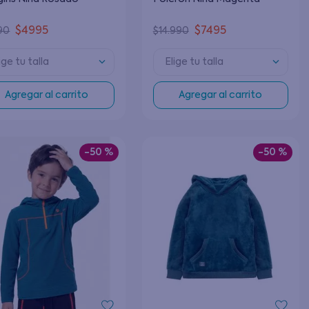
$
4995
$
7495
90
$
14
.
990
ige tu talla
Elige tu talla
Agregar al carrito
Agregar al carrito
-
50 %
-
50 %