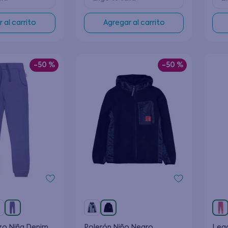
 al carrito
Agregar al carrito
-
50 %
-
50 %
zo Niña Denim
Polerón Niño Negro
Legg