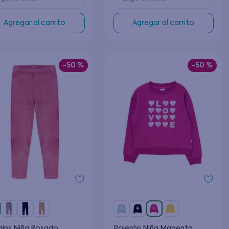
Agregar al carrito
Agregar al carrito
-
50 %
-
50 %
ins Niña Rosado
Polerón Niña Magenta