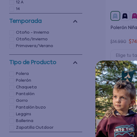
12 A
14
14 A
Temporada
Polerón Niñ
Otoño - Invierno
Otoño/Invierno
$
7
$
14
.
990
Primavera/Verano
Elige tu ta
Tipo de Producto
Agregar
Polera
Polerón
Chaqueta
Pantalón
Gorro
Pantalón buzo
Leggins
Ballerina
Zapatilla Outdoor
Primera Capa