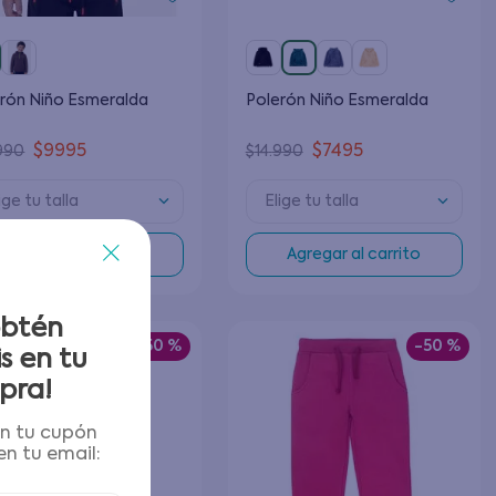
rón Niño Esmeralda
Polerón Niño Esmeralda
$
9995
$
7495
990
$
14
.
990
ige tu talla
Elige tu talla
Agregar al carrito
Agregar al carrito
obtén
-
50 %
-
50 %
s en tu
pra!
én tu cupón
n tu email: