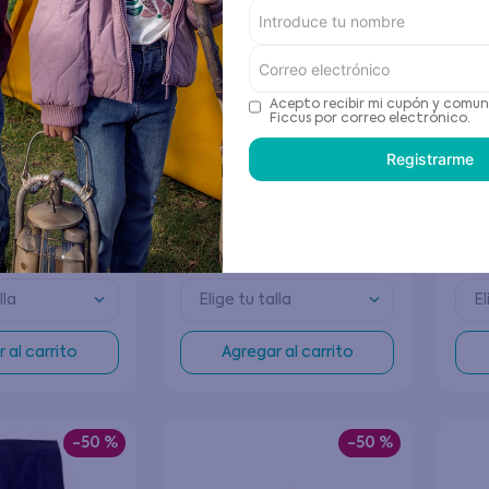
Acepto recibir mi cupón y comun
Ficcus por correo electrónico.
Registrarme
o Gris Melange
Polerón Niño Verde
Pant
995
$
8995
$
17
.
990
$
19
.
lla
Elige tu talla
El
 al carrito
Agregar al carrito
-
50 %
-
50 %