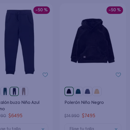
-
50 %
-
50 %
alón buzo Niño Azul
Polerón Niño Negro
ino
$
6495
$
7495
990
$
14
.
990
ige tu talla
Elige tu talla