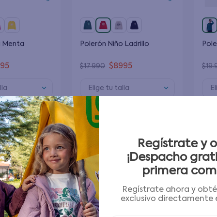
a Menta
Polerón Niño Ladrillo
Pole
495
$
8995
$
17
.
990
$
19
.
lla
Elige tu talla
El
 al carrito
Agregar al carrito
Regístrate y 
-
50 %
-
50 %
¡Despacho grati
primera com
Regístrate ahora y obt
exclusivo directamente e