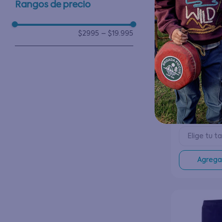
Rangos de precio
$2995
–
$19.995
Polerón Niñ
$
8
$
17
.
990
Elige tu ta
Agregar