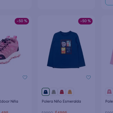
-
50 %
-
50 %
tdoor Niña
Polera Niño Esmeralda
Pole