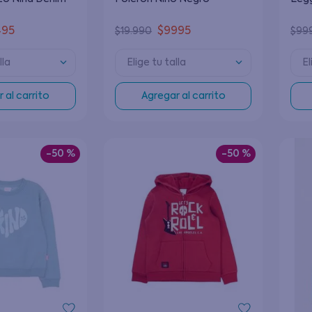
495
$
9995
$
19
.
990
$
99
lla
Elige tu talla
El
 al carrito
Agregar al carrito
-
50 %
-
50 %