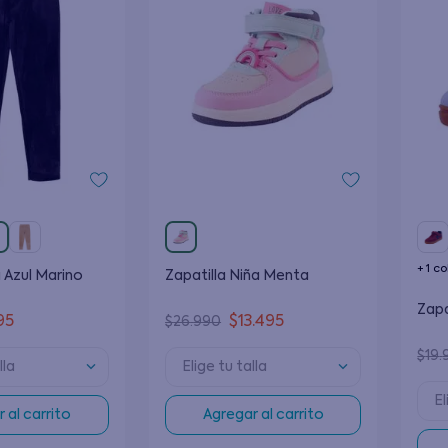
+
1
co
 Azul Marino
Zapatilla Niña Menta
Zapa
95
$
13
.
495
$
26
.
990
$
19
.
lla
Elige tu talla
El
 al carrito
Agregar al carrito