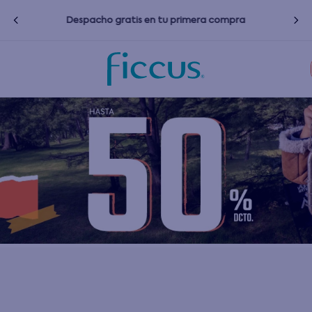
s
Despacho gratis en tu primera compra
Términos más buscados
1
.
nina
2
.
nino
3
.
bebé
4
.
zapatillas
5
.
bota agua
6
.
polerones
7
.
impermeable
8
.
chaquetas