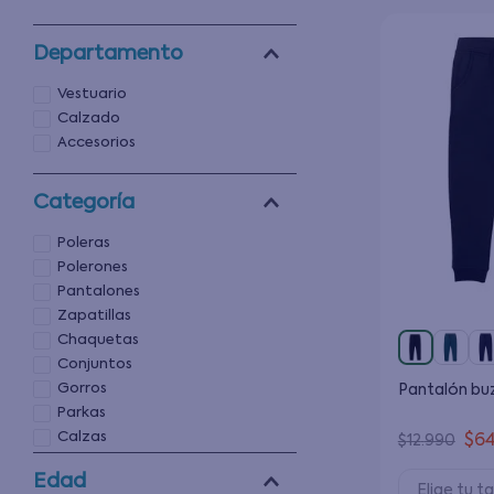
Departamento
Vestuario
Calzado
Accesorios
Categoría
Poleras
Polerones
Pantalones
Zapatillas
Chaquetas
Conjuntos
Gorros
Pantalón bu
Parkas
Calzas
$
6
$
12
.
990
Ropa Interior
Edad
Elige tu ta