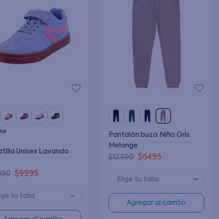
lor
Pantalón buzo Niño Gris
Melange
tilla Unisex Lavanda
$
6495
$
12
.
990
$
9995
990
Elige tu talla
ige tu talla
Agregar al carrito