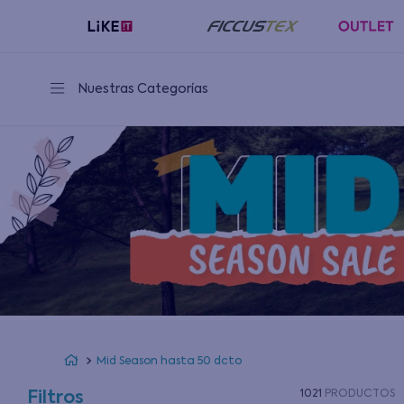
Despacho GRATIS
aquí
sobre
$39.990
en comuna
seleccionadas
Nuestras Categorías
Mid Season hasta 50 dcto
1021
PRODUCTOS
Filtros