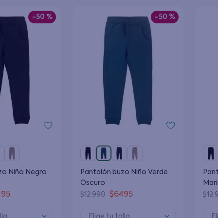
9
.
botas agua
10
.
pijama
-
50 %
-
50 %
zo Niño Negro
Pantalón buzo Niño Verde
Pant
Oscuro
Mar
495
$
6495
$
12
.
990
$
12
.
lla
Elige tu talla
El