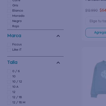
Café
Gris
$
6
$
12
.
990
Blanco
Morado
Elige tu ta
Negro
Rojo
Amarillo
Agregar
Marca
Ficcus
Like iT
Talla
0 / 6
10
10 / 12
10 A
12
12 / 18
12 / 18 M