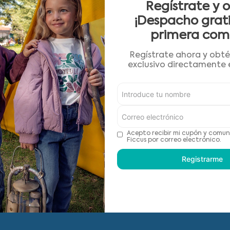
9
.
botas agua
Regístrate y 
10
.
pijama
¡Despacho grati
primera com
Anterior
Siguiente
Regístrate ahora y obt
exclusivo directamente e
Centro de ayuda
Cambios y Devoluciones
Acepto recibir mi cupón y comun
Ficcus por correo electrónico.
Términos y Condiciones
Registrarme
Nuestras tiendas
Ver saldo Gift Card