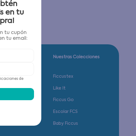
obtén
s en tu
pra!
én tu cupón
n tu email:
Guía de tallas.
Nuestras Colecciones
Calzado
Ficcustex
icaciones de
Vestuario
Like It
Accesorios
Ficcus Go
Ropa Interior
Escolar FCS
Baby Ficcus