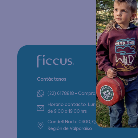
Contáctanos
(22) 6178818 - Compras Internet
Horario contacto: Lunes a Viernes
de 9:00 a 19:00 hrs
Condell Norte 0400, Quilpué,
Región de Valparaíso