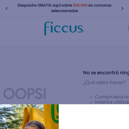
Despacho GRATIS
aquí
sobre
$39.990
en comunas
seleccionadas
Términos más buscados
1
.
nina
2
.
nino
No se encontró ni
3
.
bebé
¿Qué debo hacer?
4
.
zapatillas
OOPS!
5
.
bota agua
Comprueba los
6
.
polerones
Intenta utiliz
Utiliza términ
7
.
impermeable
Intenta busca
8
.
chaquetas