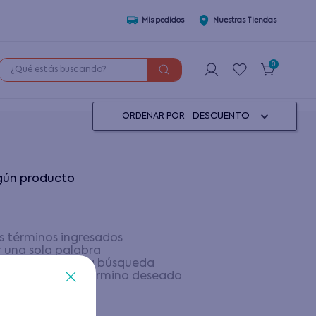
Mis pedidos
Nuestras Tiendas
¿Qué estás buscando?
0
DESCUENTO
ORDENAR POR
ngún producto
 términos ingresados
ar una sola palabra
os genéricos en la búsqueda
r sinónimos del término deseado