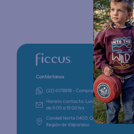
Contáctanos
(22) 6178818 - Compras Internet
Horario contacto: Lunes a Viernes
de 9:00 a 19:00 hrs
Condell Norte 0400, Quilpué,
Región de Valparaíso