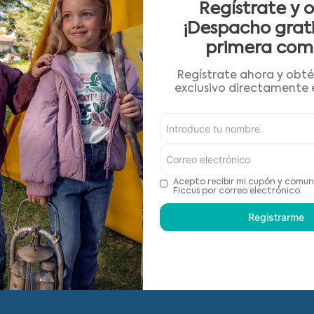
9
.
poleras
Regístrate y 
10
.
pijama
¡Despacho grati
primera com
Anterior
Siguiente
Regístrate ahora y obt
exclusivo directamente e
Centro de ayuda
Cambios y Devoluciones
Acepto recibir mi cupón y comun
Ficcus por correo electrónico.
Términos y Condiciones
Registrarme
Nuestras tiendas
Ver saldo Gift Card