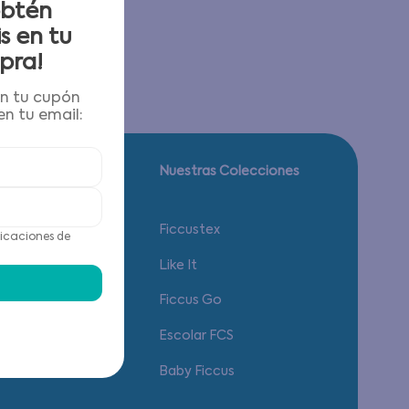
obtén
s en tu
pra!
én tu cupón
n tu email:
Guía de tallas.
Nuestras Colecciones
Calzado
Ficcustex
icaciones de
Vestuario
Like It
Accesorios
Ficcus Go
Ropa Interior
Escolar FCS
Baby Ficcus