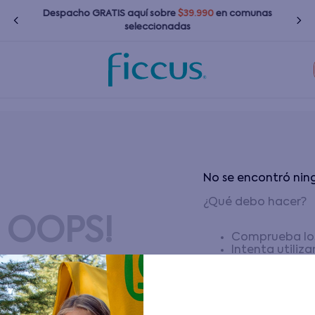
Despacho GRATIS
aquí
sobre
$39.990
en comunas
seleccionadas
Términos más buscados
1
.
nina
2
.
nino
No se encontró ni
3
.
zapatillas
¿Qué debo hacer?
4
.
bebé
OOPS!
5
.
chaquetas
Comprueba los
6
.
polerones
Intenta utiliz
Utiliza términ
7
.
bota agua
Intenta busca
8
.
impermeable