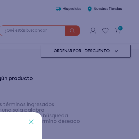
Mis pedidos
Nuestras Tiendas
¿Qué estás buscando?
0
DESCUENTO
ORDENAR POR
ngún producto
 términos ingresados
ar una sola palabra
os genéricos en la búsqueda
r sinónimos del término deseado