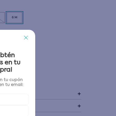
6 M
obtén
s en tu
pra!
én tu cupón
 y devoluciones
n tu email:
+