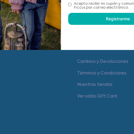
Recomendaciones de cu
Acepto recibir mi cupón y comun
Ficcus por correo electrónico.
Registrarme
Centro de ayuda
Cambios y Devoluciones
Términos y Condiciones
Nuestras tiendas
Ver saldo Gift Card