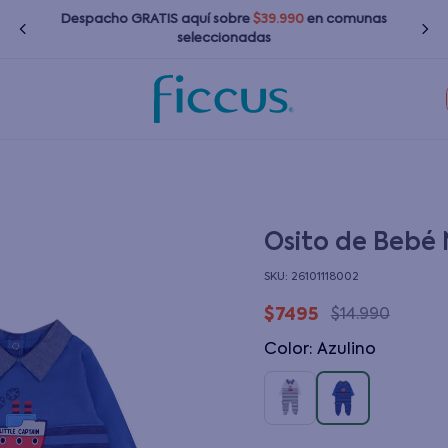
Despacho GRATIS
aquí
sobre
$39.990
en comunas
seleccionadas
TÉRMINOS MÁS BUSCADOS
1
.
nina
2
.
nino
3
.
bebé
Osito de Bebé 
4
.
bota agua
:
26101118002
5
.
polerones
$
7495
$
14
.
990
6
.
chaquetas
Color
:
azulino
7
.
impermeable
8
.
botas agua
9
.
poleras