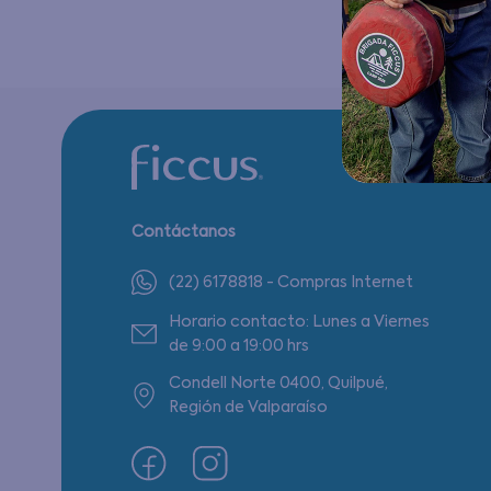
Contáctanos
(22) 6178818 - Compras Internet
Horario contacto: Lunes a Viernes
de 9:00 a 19:00 hrs
Condell Norte 0400, Quilpué,
Región de Valparaíso