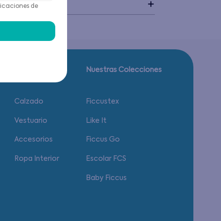
idado
icaciones de
Guía de tallas.
Nuestras Colecciones
Calzado
Ficcustex
Vestuario
Like It
Accesorios
Ficcus Go
Ropa Interior
Escolar FCS
Baby Ficcus