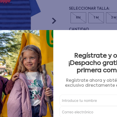
10
.
pijama
RN
1 M
3 M
CANTIDAD
－
＋
Guía de tallas
Regístrate y 
¡Despacho grati
AGREGAR AL CARRITO
primera com
Regístrate ahora y obt
Condiciones para cambios
exclusivo directamente e
Características
Detalles del Producto