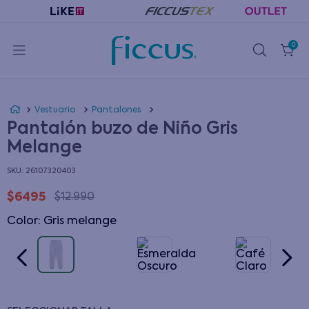
0
Vestuario
Pantalones
Pantalón buzo de Niño Gris
Melange
:
26107320403
$
6495
$
12
.
990
Color
:
gris melange