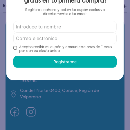
gratis en tu primera compra!
Recomendaciones de cuidado
Regístrate ahora y obtén tu cupón exclusivo
directamente e tu email:
Acepto recibir mi cupón y comunicaciones de Ficcus
Contáctanos
por correo electrónico.
Registrarme
(22) 6178818 - Compras Internet
Horario contacto: Lunes a Viernes de 9:00 a
19:00 hrs
Condell Norte 0400, Quilpué, Región de
Valparaíso