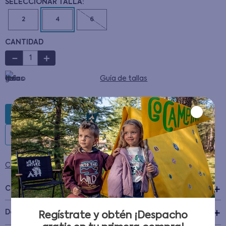
2
4
6
CANTIDAD
－
＋
Guía de tallas
AGREGAR AL CARRITO
Condiciones para cambios y devoluciones
Características
+
Detalles del Producto
Regístrate y obtén ¡Despacho