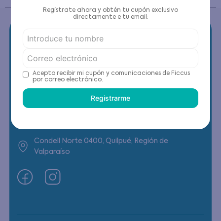
Regístrate ahora y obtén tu cupón exclusivo
directamente e tu email:
Contáctanos
Acepto recibir mi cupón y comunicaciones de Ficcus
por correo electrónico.
(22) 6178818 - Compras Internet
Registrarme
Horario contacto: Lunes a Viernes de 9:00 a
19:00 hrs
Condell Norte 0400, Quilpué, Región de
Valparaíso