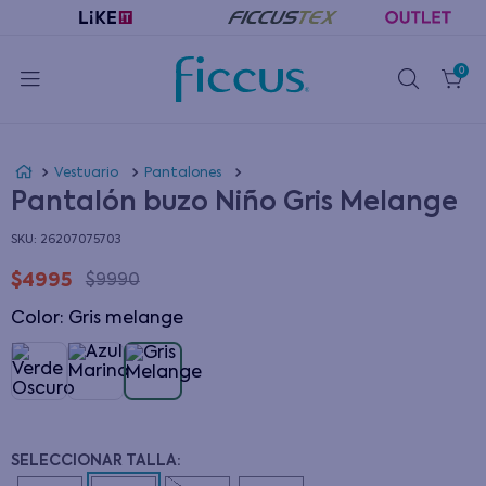
0
Vestuario
Pantalones
Pantalón buzo Niño Gris Melange
:
26207075703
$
4995
$
9990
Color
:
gris melange