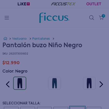
0
Vestuario
Pantalones
Pantalón buzo Niño Negro
:
26207300602
$
12
.
990
Color
:
negro