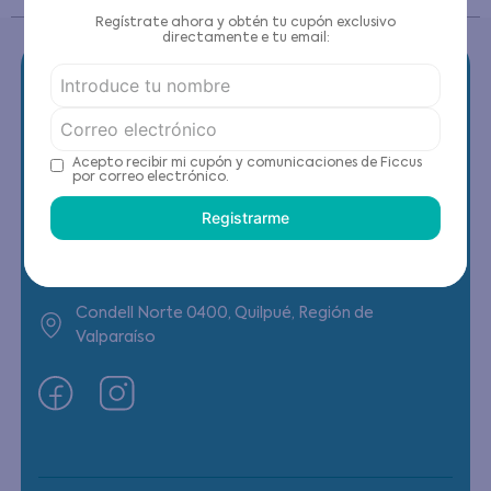
Regístrate ahora y obtén tu cupón exclusivo
directamente e tu email:
Contáctanos
Acepto recibir mi cupón y comunicaciones de Ficcus
por correo electrónico.
(22) 6178818 - Compras Internet
Registrarme
Horario contacto: Lunes a Viernes de 9:00 a
19:00 hrs
Condell Norte 0400, Quilpué, Región de
Valparaíso