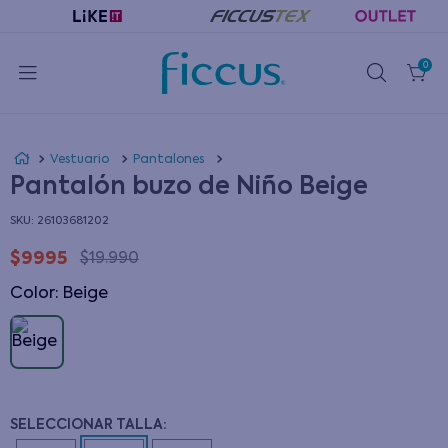
0
Vestuario
Pantalones
Pantalón buzo de Niño Beige
:
26103681202
$
9995
$
19
.
990
Color
:
beige