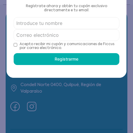
Regístrate ahora y obtén tu cupón exclusivo
directamente e tu email:
Contáctanos
Acepto recibir mi cupón y comunicaciones de Ficcus
por correo electrónico.
(22) 6178818 - Compras Internet
Registrarme
Horario contacto: Lunes a Viernes de 9:00 a
19:00 hrs
Condell Norte 0400, Quilpué, Región de
Valparaíso