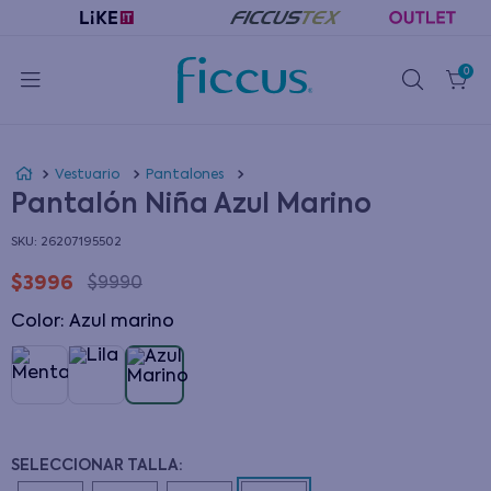
0
Vestuario
Pantalones
Pantalón Niña Azul Marino
:
26207195502
$
3996
$
9990
Color
:
azul marino