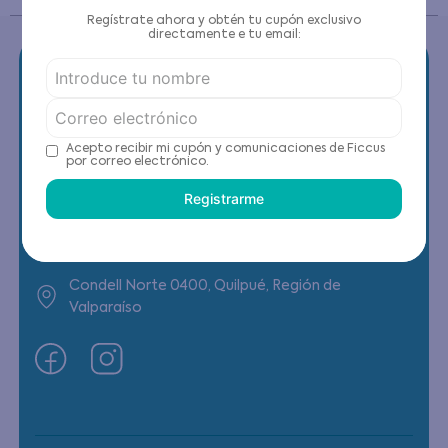
Regístrate ahora y obtén tu cupón exclusivo
directamente e tu email:
Contáctanos
Acepto recibir mi cupón y comunicaciones de Ficcus
por correo electrónico.
(22) 6178818 - Compras Internet
Registrarme
Horario contacto: Lunes a Viernes de 9:00 a
19:00 hrs
Condell Norte 0400, Quilpué, Región de
Valparaíso