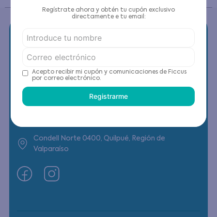
Regístrate ahora y obtén tu cupón exclusivo
directamente e tu email:
Contáctanos
Acepto recibir mi cupón y comunicaciones de Ficcus
por correo electrónico.
(22) 6178818 - Compras Internet
Registrarme
Horario contacto: Lunes a Viernes de 9:00 a
19:00 hrs
Condell Norte 0400, Quilpué, Región de
Valparaíso