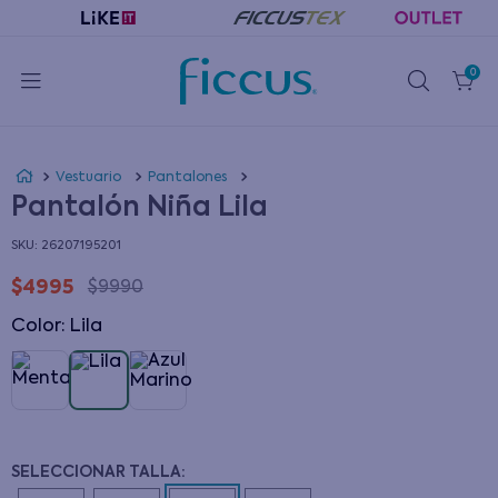
0
Vestuario
Pantalones
Pantalón Niña Lila
:
26207195201
$
4995
$
9990
Color
:
lila