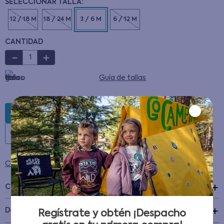
12 / 18 M
18 / 24 M
3 / 6 M
6 / 12 M
CANTIDAD
－
＋
Guía de tallas
AGREGAR AL CARRITO
Condiciones para cambios y devoluciones
Características
+
Detalles del Producto
Regístrate y obtén ¡Despacho