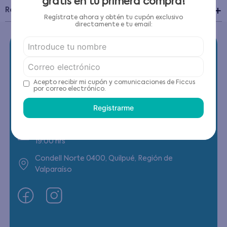
gratis en tu primera compra!
Recomendaciones de cuidado
Regístrate ahora y obtén tu cupón exclusivo
directamente e tu email:
Acepto recibir mi cupón y comunicaciones de Ficcus
Contáctanos
por correo electrónico.
Registrarme
(22) 6178818 - Compras Internet
Horario contacto: Lunes a Viernes de 9:00 a
19:00 hrs
Condell Norte 0400, Quilpué, Región de
Valparaíso