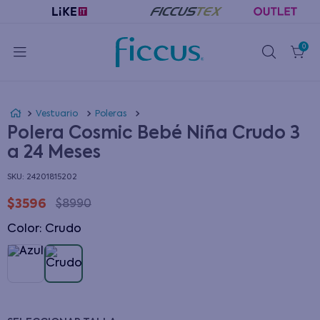
0
Vestuario
Poleras
Polera Cosmic Bebé Niña Crudo 3
a 24 Meses
:
24201815202
$
3596
$
8990
Color
:
crudo